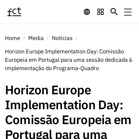
Saltar para o conteúdo principal
Financiamento
Home
Media
Notícias
Financiamento
Programas de
Concursos
Horizon Europe Implementation Day: Comissão
LINKS
Europeia em Portugal para uma sessão dedicada à
RÁPIDOS
Financiamento
Concursos
implementação do Programa-Quadro
Concursos Abertos
Serviços
Bolsas
LINKS
Internacional
Computaç
RÁPIDOS
Horizon Europe
Concursos Previstos
Serviços
ão
Prémios
Serviços digitais:
Media
Bolsas
Implementation Day:
Emprego
Concursos Fechados
Emprego
Científico
Tecnologia para o
Media
Científico
Comissão Europeia em
Calendário de
Notícias
Sobre
Projetos
LINKS
Projetos
Conhecimento
I&D
RÁPIDOS
Portugal para uma
I&D
Concursos FCT 2026
Notas de Imprensa
Sobre
Instituiçõ
Arquivo, Documentação