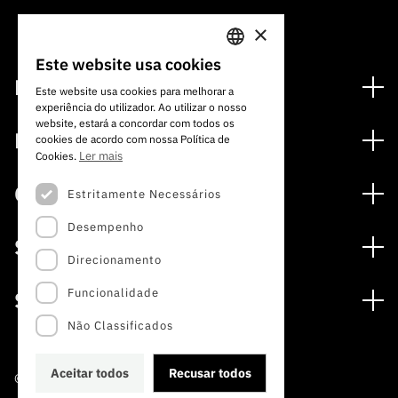
×
Este website usa cookies
PORTUGUESE
Financiamento
Este website usa cookies para melhorar a
experiência do utilizador. Ao utilizar o nosso
ENGLISH
Programas de Financiamento
website, estará a concordar com todos os
Media
cookies de acordo com nossa Política de
Internacional
Ler mais
Cookies.
Notícias
Prémios
Concursos
Estritamente Necessários
Notas de Imprensa
Desempenho
Concursos Abertos
Subscrever Newsletter
Serviços
Concursos Previstos
Direcionamento
Subscrever Direct Mail de Concursos
Serviços digitais: Tecnologia para o Conhecimento
Concursos Fechados
Agenda
Funcionalidade
Sobre
Arquivo, Documentação e Informação
Calendarização FCT 2026
Publicações
Não Classificados
A FCT
Acesso a dados estatísticos para fins científicos –
Media e Identidade de Marca
Protocolo INE/DGEEC/FCT
Estudos e Planeamento Estratégico
Aceitar todos
Recusar todos
©2022 · Fundação para a Ciência e a Tecnologia
Balcão da Ciência
Documentos de Gestão