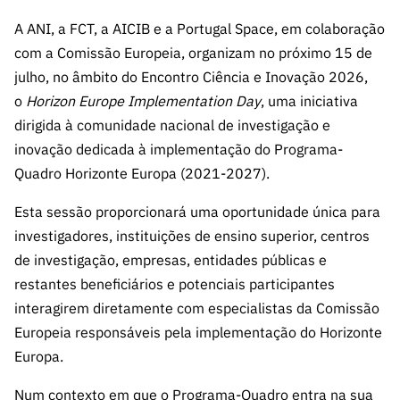
s
públicas
A ANI, a FCT, a AICIB e a Portugal Space, em colaboração
Manifesta
com a Comissão Europeia, organizam no próximo 15 de
ções de
julho, no âmbito do Encontro Ciência e Inovação 2026,
Interesse
o
Horizon Europe Implementation Day
, uma iniciativa
FCCN,
dirigida à comunidade nacional de investigação e
serviços
inovação dedicada à implementação do Programa-
digitais da
Quadro Horizonte Europa (2021-2027).
FCT
Canais de
Esta sessão proporcionará uma oportunidade única para
Denúncia
investigadores, instituições de ensino superior, centros
s
de investigação, empresas, entidades públicas e
Apoios
restantes beneficiários e potenciais participantes
PRR –
interagirem diretamente com especialistas da Comissão
“Ciência +
Europeia responsáveis pela implementação do Horizonte
Digital” e
Europa.
“Ciência +
Capacitaç
Num contexto em que o Programa-Quadro entra na sua