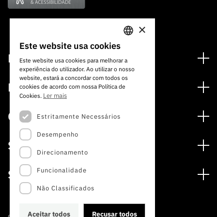
×
Este website usa cookies
PORTUGUESE
Financiamento
Este website usa cookies para melhorar a
experiência do utilizador. Ao utilizar o nosso
ENGLISH
Programas de Financiamento
website, estará a concordar com todos os
Media
cookies de acordo com nossa Política de
Internacional
Ler mais
Cookies.
Notícias
Prémios
Concursos
Estritamente Necessários
Notas de Imprensa
Desempenho
Concursos Abertos
Subscrever Newsletter
Serviços
Concursos Previstos
Direcionamento
Subscrever Direct Mail de Concursos
Serviços digitais: Tecnologia para o Conhecimento
Concursos Fechados
Agenda
Funcionalidade
Sobre
Arquivo, Documentação e Informação
Calendarização FCT 2026
Publicações
Não Classificados
A FCT
Acesso a dados estatísticos para fins científicos –
Media e Identidade de Marca
Protocolo INE/DGEEC/FCT
Estudos e Planeamento Estratégico
Aceitar todos
Recusar todos