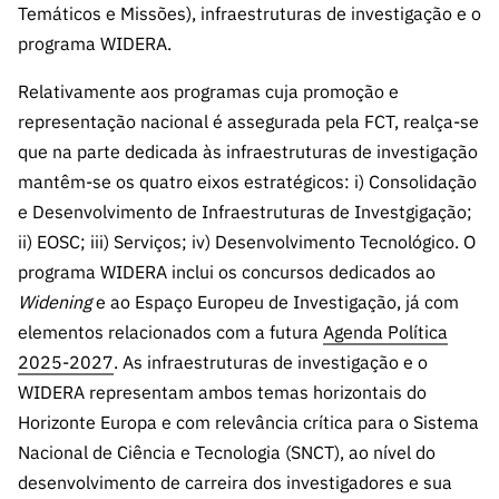
s
Temáticos e Missões), infraestruturas de investigação e o
públicas
programa WIDERA.
Manifesta
ções de
Relativamente aos programas cuja promoção e
Interesse
representação nacional é assegurada pela FCT, realça-se
FCCN,
que na parte dedicada às infraestruturas de investigação
serviços
mantêm-se os quatro eixos estratégicos: i) Consolidação
digitais da
e Desenvolvimento de Infraestruturas de Investgigação;
FCT
ii) EOSC; iii) Serviços; iv) Desenvolvimento Tecnológico. O
Canais de
programa WIDERA inclui os concursos dedicados ao
Denúncia
Widening
e ao Espaço Europeu de Investigação, já com
s
elementos relacionados com a futura
Agenda Política
Apoios
2025-2027
. As infraestruturas de investigação e o
PRR –
WIDERA representam ambos temas horizontais do
“Ciência +
Horizonte Europa e com relevância crítica para o Sistema
Digital” e
“Ciência +
Nacional de Ciência e Tecnologia (SNCT), ao nível do
Capacitaç
desenvolvimento de carreira dos investigadores e sua