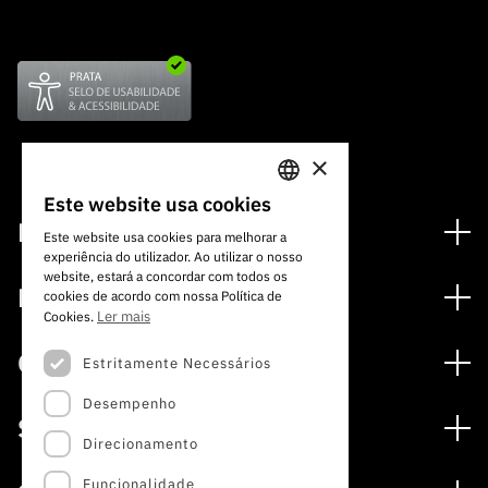
×
Este website usa cookies
PORTUGUESE
Financiamento
Este website usa cookies para melhorar a
experiência do utilizador. Ao utilizar o nosso
ENGLISH
Programas de Financiamento
website, estará a concordar com todos os
Media
cookies de acordo com nossa Política de
Internacional
Ler mais
Cookies.
Notícias
Prémios
Concursos
Estritamente Necessários
Notas de Imprensa
Desempenho
Concursos Abertos
Subscrever Newsletter
Serviços
Concursos Previstos
Direcionamento
Subscrever Direct Mail de Concursos
Serviços digitais: Tecnologia para o Conhecimento
Concursos Fechados
Agenda
Funcionalidade