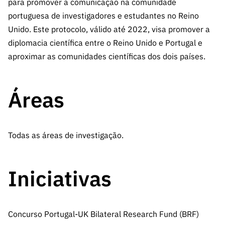
A FCT
Instituiçõ
para promover a comunicação na comunidade
Media e
es de I&D
LINKS
Newsletter
es I&D
Identidade
portuguesa de investigadores e estudantes no Reino
RÁPIDOS
Infraestru
e Informação
Transparência
de Marca
Unido. Este protocolo, válido até 2022, visa promover a
Infraestru
turas
Agenda
A FCT em
turas
diplomacia científica entre o Reino Unido e Portugal e
Subscrever
Acesso a dados
Estudos e Planeamento
Outros
Números
Newsletter
aproximar as comunidades científicas dos dois países.
Prémios
Publicações
Apoios
Acreditaç
estatísticos para fins
Subscrever
Estratégico
Outros
ão,
Direct Mail
Apoios
Áreas
Certificaç
científicos – Protocolo
de
Documentos de Gestão
ão e
Concursos
Benefícios
INE/DGEEC/FCT
FCT
Apoios Comunitários
Fiscais
Todas as áreas de investigação.
90 Segundos
Balcão da Ciência
Recrutam
Contactos
de Ciência
ento,
Subscrever
Aquisição
Iniciativas
Direct Mail
de
de
Serviços e
Concursos
Parcerias
Concurso Portugal-UK Bilateral Research Fund (BRF)
Comunicado
Consultas