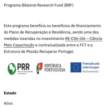
s
públicas
Programa Bilateral Research Fund (BRF)
Manifesta
ções de
Interesse
Este programa beneficia ou beneficiou de financiamento
FCCN,
do Plano de Recuperação e Resiliência, sendo uma das
serviços
medidas inseridas no investimento
RE-C06-i06 – Ciência
digitais da
Mais Capacitação
e contratualizada entre a FCT e a
FCT
Estrutura de Missão Recuperar Portugal.
Canais de
Denúncia
s
Apoios
PRR –
“Ciência +
Digital” e
Estado
“Ciência +
Capacitaç
Ativo