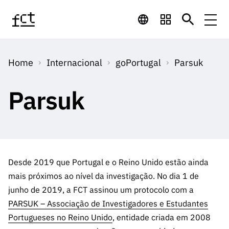
Saltar para o conteúdo principal
Financiamento
Home
Internacional
goPortugal
Parsuk
Financiamento
Programas de
Concursos
LINKS
Parsuk
RÁPIDOS
Financiamento
Concursos
Concursos Abertos
Serviços
Bolsas
LINKS
Internacional
Computaç
RÁPIDOS
Concursos Previstos
Serviços
ão
Prémios
Serviços digitais:
Media
Bolsas
Desde 2019 que Portugal e o Reino Unido estão ainda
Emprego
Concursos Fechados
Emprego
mais próximos ao nível da investigação. No dia 1 de
Científico
Tecnologia para o
Media
Científico
junho de 2019, a FCT assinou um protocolo com a
Calendário de
Notícias
Sobre
Projetos
LINKS
Projetos
Conhecimento
PARSUK – Associação de Investigadores e Estudantes
I&D
RÁPIDOS
I&D
Concursos FCT 2026
Notas de Imprensa
Portugueses no Reino Unido
, entidade criada em 2008
Sobre
Instituiçõ
Arquivo, Documentação