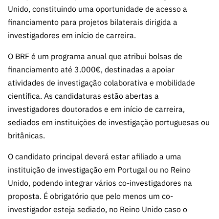
s
públicas
Unido, constituindo uma oportunidade de acesso a
financiamento para projetos bilaterais dirigida a
Manifesta
ções de
investigadores em início de carreira.
Interesse
O BRF é um programa anual que atribui bolsas de
FCCN,
financiamento até 3.000€, destinadas a apoiar
serviços
atividades de investigação colaborativa e mobilidade
digitais da
científica. As candidaturas estão abertas a
FCT
investigadores doutorados e em início de carreira,
Canais de
sediados em instituições de investigação portuguesas ou
Denúncia
britânicas.
s
Apoios
O candidato principal deverá estar afiliado a uma
PRR –
instituição de investigação em Portugal ou no Reino
“Ciência +
Unido, podendo integrar vários co-investigadores na
Digital” e
proposta. É obrigatório que pelo menos um co-
“Ciência +
investigador esteja sediado, no Reino Unido caso o
Capacitaç