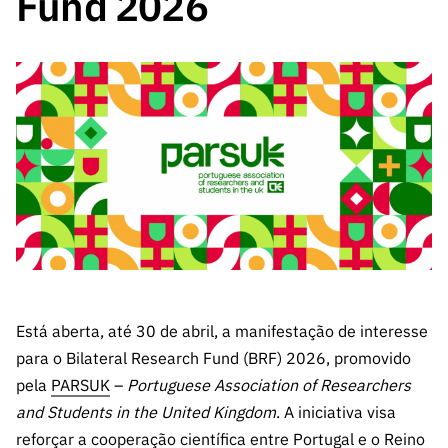
Fund 2026
A FCT
Instituiçõ
Media e
es de I&D
LINKS
Newsletter
es I&D
Identidade
RÁPIDOS
Infraestru
e Informação
Transparência
de Marca
Infraestru
turas
Agenda
A FCT em
turas
Subscrever
Acesso a dados
Estudos e Planeamento
Outros
Números
Newsletter
Prémios
Publicações
Apoios
Acreditaç
estatísticos para fins
Subscrever
Estratégico
Outros
ão,
Direct Mail
Apoios
Certificaç
científicos – Protocolo
de
Documentos de Gestão
ão e
Concursos
Benefícios
INE/DGEEC/FCT
FCT
Apoios Comunitários
Fiscais
90 Segundos
Balcão da Ciência
Recrutam
Contactos
de Ciência
ento,
Subscrever
Está aberta, até 30 de abril, a manifestação de interesse
Aquisição
Direct Mail
para o Bilateral Research Fund (BRF) 2026, promovido
de
de
Serviços e
pela
PARSUK
–
Portuguese Association of Researchers
Concursos
Parcerias
and Students in the United Kingdom
. A iniciativa visa
Comunicado
Consultas
reforçar a cooperação científica entre Portugal e o Reino