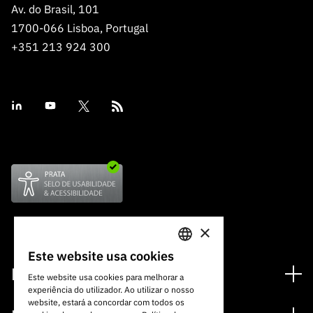
Av. do Brasil, 101
1700-066 Lisboa, Portugal
+351 213 924 300
×
Este website usa cookies
PORTUGUESE
Financiamento
Este website usa cookies para melhorar a
experiência do utilizador. Ao utilizar o nosso
ENGLISH
Programas de Financiamento
website, estará a concordar com todos os