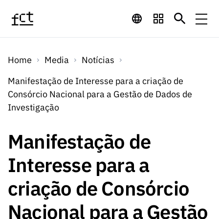
Saltar para o conteúdo principal
Financiamento
Home
Media
Notícias
Financiamento
Programas de
Concursos
Manifestação de Interesse para a criação de
LINKS
Consórcio Nacional para a Gestão de Dados de
RÁPIDOS
Financiamento
Concursos
Investigação
Concursos Abertos
Serviços
Bolsas
LINKS
Internacional
Computaç
RÁPIDOS
Manifestação de
Concursos Previstos
Serviços
ão
Prémios
Serviços digitais:
Media
Bolsas
Interesse para a
Emprego
Concursos Fechados
Emprego
Científico
Tecnologia para o
Media
Científico
criação de Consórcio
Calendário de
Notícias
Sobre
Projetos
LINKS
Projetos
Conhecimento
I&D
RÁPIDOS
Nacional para a Gestão
I&D
Concursos FCT 2026
Notas de Imprensa
Sobre
Instituiçõ
Arquivo, Documentação