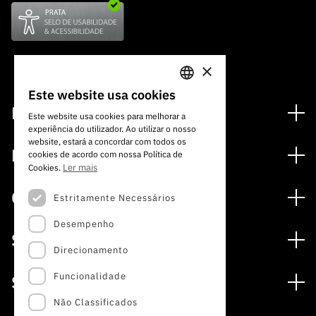
×
Este website usa cookies
PORTUGUESE
Financiamento
Este website usa cookies para melhorar a
experiência do utilizador. Ao utilizar o nosso
ENGLISH
Programas de Financiamento
website, estará a concordar com todos os
Media
cookies de acordo com nossa Política de
Internacional
Ler mais
Cookies.
Notícias
Prémios
Concursos
Estritamente Necessários
Notas de Imprensa
Desempenho
Concursos Abertos
Subscrever Newsletter
Serviços
Concursos Previstos
Direcionamento
Subscrever Direct Mail de Concursos
Serviços digitais: Tecnologia para o Conhecimento
Concursos Fechados
Agenda
Funcionalidade
Sobre
Arquivo, Documentação e Informação
Calendarização FCT 2026
Publicações
Não Classificados
A FCT
Acesso a dados estatísticos para fins científicos –