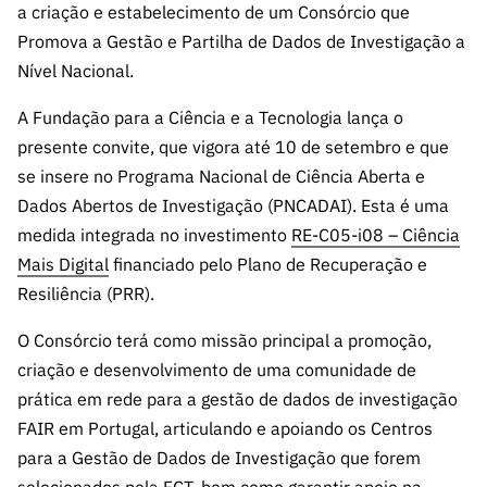
s
a criação e estabelecimento de um Consórcio que
públicas
Promova a Gestão e Partilha de Dados de Investigação a
Manifesta
Nível Nacional.
ções de
Interesse
A Fundação para a Ciência e a Tecnologia lança o
FCCN,
presente convite, que vigora até 10 de setembro e que
serviços
se insere no Programa Nacional de Ciência Aberta e
digitais da
Dados Abertos de Investigação (PNCADAI). Esta é uma
FCT
medida integrada no investimento
RE-C05-i08 – Ciência
Canais de
Mais Digital
financiado pelo Plano de Recuperação e
Denúncia
Resiliência (PRR).
s
Apoios
O Consórcio terá como missão principal a promoção,
PRR –
criação e desenvolvimento de uma comunidade de
“Ciência +
prática em rede para a gestão de dados de investigação
Digital” e
FAIR em Portugal, articulando e apoiando os Centros
“Ciência +
para a Gestão de Dados de Investigação que forem
Capacitaç