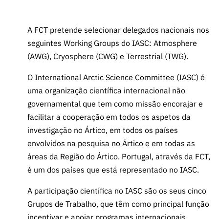
A FCT
Instituiçõ
Media e
es de I&D
LINKS
Newsletter
es I&D
Identidade
RÁPIDOS
Infraestru
e Informação
Transparência
de Marca
Infraestru
A FCT pretende selecionar delegados nacionais nos
turas
Agenda
A FCT em
turas
Subscrever
seguintes Working Groups do IASC: Atmosphere
Acesso a dados
Estudos e Planeamento
Outros
Números
Newsletter
(AWG), Cryosphere (CWG) e Terrestrial (TWG).
Prémios
Publicações
Apoios
Acreditaç
estatísticos para fins
Subscrever
Estratégico
Outros
O International Arctic Science Committee (IASC) é
ão,
Direct Mail
Apoios
Certificaç
uma organização científica internacional não
científicos – Protocolo
de
Documentos de Gestão
ão e
governamental que tem como missão encorajar e
Concursos
Benefícios
INE/DGEEC/FCT
FCT
facilitar a cooperação em todos os aspetos da
Apoios Comunitários
Fiscais
investigação no Ártico, em todos os países
90 Segundos
Balcão da Ciência
Recrutam
Contactos
envolvidos na pesquisa no Ártico e em todas as
de Ciência
ento,
áreas da Região do Ártico. Portugal, através da FCT,
Subscrever
Aquisição
é um dos países que está representado no IASC.
Direct Mail
de
de
Serviços e
A participação científica no IASC são os seus cinco
Concursos
Parcerias
Grupos de Trabalho, que têm como principal função
Comunicado
Consultas
incentivar e apoiar programas internacionais