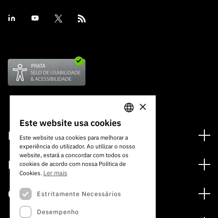
×
Este website usa cookies
PORTUGUESE
Financiamento
Este website usa cookies para melhorar a
experiência do utilizador. Ao utilizar o nosso
ENGLISH
Programas de Financiamento
website, estará a concordar com todos os
Media
cookies de acordo com nossa Política de
Internacional
Ler mais
Cookies.
Notícias
Prémios
Concursos
Estritamente Necessários
Notas de Imprensa
Desempenho
Concursos Abertos
Subscrever Newsletter