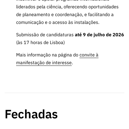
s
públicas
liderados pela ciência, oferecendo oportunidades
Manifesta
de planeamento e coordenação, e facilitando a
ções de
comunicação e o acesso às instalações.
Interesse
Submissão de candidaturas
até 9 de julho de 2026
FCCN,
(às 17 horas de Lisboa)
serviços
digitais da
Mais informação na página do
convite à
FCT
manifestação de interesse
.
Canais de
Denúncia
s
Apoios
PRR –
“Ciência +
Fechadas
Digital” e
“Ciência +
Capacitaç