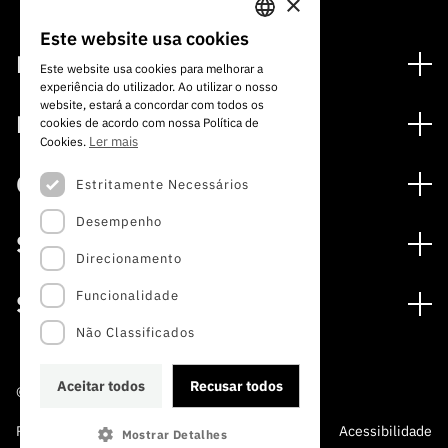
×
Este website usa cookies
PORTUGUESE
Financiamento
Este website usa cookies para melhorar a
experiência do utilizador. Ao utilizar o nosso
ENGLISH
Programas de Financiamento
website, estará a concordar com todos os
Media
cookies de acordo com nossa Política de
Internacional
Ler mais
Cookies.
Notícias
Prémios
Concursos
Estritamente Necessários
Notas de Imprensa
Desempenho
Concursos Abertos
Subscrever Newsletter
Serviços
Concursos Previstos
Direcionamento
Subscrever Direct Mail de Concursos
Serviços digitais: Tecnologia para o Conhecimento
Concursos Fechados
Agenda
Funcionalidade
Sobre
Arquivo, Documentação e Informação
Calendarização FCT 2026
Publicações
Não Classificados
A FCT
Acesso a dados estatísticos para fins científicos –
Media e Identidade de Marca
Protocolo INE/DGEEC/FCT
Estudos e Planeamento Estratégico
Aceitar todos
Recusar todos
©2022 · Fundação para a Ciência e a Tecnologia
Balcão da Ciência
Documentos de Gestão
Política de Privacidade e
Política de
Perguntas
Acessibilidade
Mostrar Detalhes
A FCT em Números