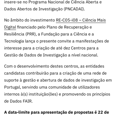
s
insere-se no Programa Nacional de Ciência Aberta e
públicas
Dados Abertos de Investigação (PNCADAI).
Manifesta
ções de
No âmbito do investimento
RE-C05-i08 – Ciência Mais
Interesse
Digital
financiado pelo Plano de Recuperação e
FCCN,
Resiliência (PRR), a Fundação para a Ciência e a
serviços
Tecnologia lança o presente convite a manifestações de
digitais da
interesse para a criação de até dez Centros para a
FCT
Gestão de Dados de Investigação a nível nacional.
Canais de
Denúncia
Com o desenvolvimento destes centros, as entidades
s
candidatas contribuirão para a criação de uma rede de
suporte à gestão e abertura de dados de investigação em
Apoios
PRR –
Portugal, servindo uma comunidade de utilizadores
“Ciência +
internos à(s) instituição(ões) e promovendo os princípios
Digital” e
de Dados FAIR.
“Ciência +
Capacitaç
A data-limite para apresentação de propostas é 22 de