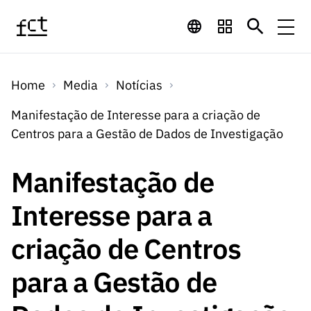
Saltar para o conteúdo principal
Financiamento
Home
Media
Notícias
Financiamento
Programas de
Concursos
Manifestação de Interesse para a criação de
LINKS
Centros para a Gestão de Dados de Investigação
RÁPIDOS
Financiamento
Concursos
Concursos Abertos
Serviços
Bolsas
LINKS
Manifestação de
Internacional
Computaç
RÁPIDOS
Concursos Previstos
Serviços
ão
Interesse para a
Prémios
Serviços digitais:
Media
Bolsas
Emprego
Concursos Fechados
Emprego
criação de Centros
Científico
Tecnologia para o
Media
Científico
Calendário de
Notícias
Sobre
Projetos
LINKS
para a Gestão de
Projetos
Conhecimento
I&D
RÁPIDOS
I&D
Concursos FCT 2026
Notas de Imprensa
Sobre
Instituiçõ
Arquivo, Documentação