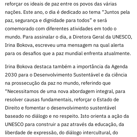
A FCT
Instituiçõ
Media e
es de I&D
reforçar os ideais de paz entre os povos das várias
LINKS
Newsletter
es I&D
Identidade
RÁPIDOS
nações. Este ano, o dia é dedicado ao tema “Juntos pela
Infraestru
e Informação
Transparência
de Marca
Infraestru
paz, segurança e dignidade para todos” e será
turas
Agenda
A FCT em
turas
Subscrever
comemorado com diferentes atividades em todo o
Acesso a dados
Estudos e Planeamento
Outros
Números
Newsletter
Prémios
Publicações
mundo. Para assinalar o dia, a Diretora Geral da UNESCO,
Apoios
Acreditaç
estatísticos para fins
Subscrever
Estratégico
Irina Bokova, escreveu uma mensagem na qual alerta
Outros
ão,
Direct Mail
Apoios
para os desafios que a paz mundial enfrenta atualmente.
Certificaç
científicos – Protocolo
de
Documentos de Gestão
ão e
Concursos
Irina Bokova destaca também a importância da Agenda
Benefícios
INE/DGEEC/FCT
FCT
Apoios Comunitários
2030 para o Desenvolvimento Sustentável e da ciência
Fiscais
90 Segundos
na prossecução da paz no mundo, referindo que
Balcão da Ciência
Recrutam
Contactos
de Ciência
“Necessitamos de uma nova abordagem integral, para
ento,
resolver causas fundamentais, reforçar o Estado de
Subscrever
Aquisição
Direct Mail
Direito e fomentar o desenvolvimento sustentável
de
de
baseado no diálogo e no respeito. Isto orienta a ação da
Serviços e
Concursos
UNESCO para construir a paz através da educação, da
Parcerias
Comunicado
liberdade de expressão, do diálogo intercultural, do
Consultas