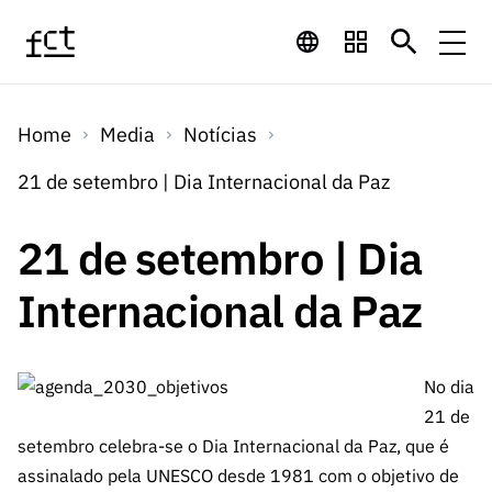
Saltar para o conteúdo principal
Financiamento
Home
Media
Notícias
Financiamento
Programas de
Concursos
21 de setembro | Dia Internacional da Paz
LINKS
RÁPIDOS
Financiamento
Concursos
21 de setembro | Dia
Concursos Abertos
Serviços
Bolsas
LINKS
Internacional
Computaç
Internacional da Paz
RÁPIDOS
Concursos Previstos
Serviços
ão
Prémios
Serviços digitais:
Media
Bolsas
Emprego
Concursos Fechados
Emprego
Científico
Tecnologia para o
No dia
Media
Científico
Calendário de
Notícias
Sobre
Projetos
21 de
LINKS
Projetos
Conhecimento
I&D
setembro celebra-se o Dia Internacional da Paz, que é
RÁPIDOS
I&D
Concursos FCT 2026
Notas de Imprensa
assinalado pela UNESCO desde 1981 com o objetivo de
Sobre
Instituiçõ
Arquivo, Documentação