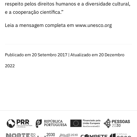
s
respeito pelos direitos humanos e a diversidade cultural,
públicas
e a cooperação científica.”
Manifesta
ções de
Leia a mensagem completa em www.unesco.org
Interesse
FCCN,
serviços
digitais da
Publicado em 20 Setembro 2017 | Atualizado em 20 Dezembro
FCT
2022
Canais de
Denúncia
s
Apoios
PRR –
“Ciência +
Digital” e
“Ciência +
Capacitaç