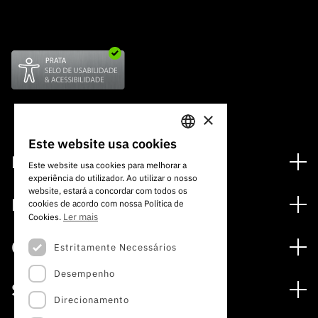
×
Este website usa cookies
PORTUGUESE
Financiamento
Este website usa cookies para melhorar a
experiência do utilizador. Ao utilizar o nosso
ENGLISH
Programas de Financiamento
website, estará a concordar com todos os
Media
cookies de acordo com nossa Política de
Internacional
Ler mais
Cookies.
Notícias
Prémios
Concursos
Estritamente Necessários
Notas de Imprensa
Desempenho
Concursos Abertos
Subscrever Newsletter
Serviços
Concursos Previstos
Direcionamento
Subscrever Direct Mail de Concursos