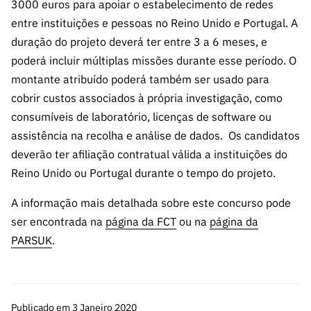
s
3000 euros para apoiar o estabelecimento de redes
públicas
entre instituições e pessoas no Reino Unido e Portugal. A
Manifesta
duração do projeto deverá ter entre 3 a 6 meses, e
ções de
poderá incluir múltiplas missões durante esse período. O
Interesse
montante atribuído poderá também ser usado para
FCCN,
cobrir custos associados à própria investigação, como
serviços
consumíveis de laboratório, licenças de software ou
digitais da
assistência na recolha e análise de dados. Os candidatos
FCT
deverão ter afiliação contratual válida a instituições do
Canais de
Reino Unido ou Portugal durante o tempo do projeto.
Denúncia
s
A informação mais detalhada sobre este concurso pode
Apoios
ser encontrada na
página da FCT
ou na
página da
PRR –
PARSUK
.
“Ciência +
Digital” e
“Ciência +
Capacitaç
Publicado em 3 Janeiro 2020