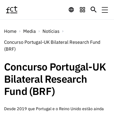
Saltar para o conteúdo principal
Financiamento
Home
Media
Notícias
Financiamento
Programas de
Concursos
Concurso Portugal-UK Bilateral Research Fund
LINKS
(BRF)
RÁPIDOS
Financiamento
Concursos
Concursos Abertos
Serviços
Bolsas
LINKS
Concurso Portugal-UK
Internacional
Computaç
RÁPIDOS
Concursos Previstos
Serviços
ão
Bilateral Research
Prémios
Serviços digitais:
Media
Bolsas
Emprego
Concursos Fechados
Emprego
Fund (BRF)
Científico
Tecnologia para o
Media
Científico
Calendário de
Notícias
Sobre
Projetos
LINKS
Projetos
Conhecimento
I&D
RÁPIDOS
I&D
Concursos FCT 2026
Notas de Imprensa
Desde 2019 que Portugal e o Reino Unido estão ainda
Sobre
Instituiçõ
Arquivo, Documentação