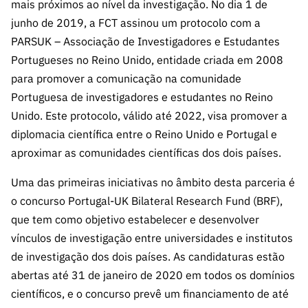
A FCT
Instituiçõ
Media e
mais próximos ao nível da investigação. No dia 1 de
es de I&D
LINKS
Newsletter
es I&D
Identidade
junho de 2019, a FCT assinou um protocolo com a
RÁPIDOS
Infraestru
e Informação
Transparência
de Marca
Infraestru
PARSUK – Associação de Investigadores e Estudantes
turas
Agenda
A FCT em
turas
Subscrever
Portugueses no Reino Unido, entidade criada em 2008
Acesso a dados
Estudos e Planeamento
Outros
Números
Newsletter
para promover a comunicação na comunidade
Prémios
Publicações
Apoios
Acreditaç
Portuguesa de investigadores e estudantes no Reino
estatísticos para fins
Subscrever
Estratégico
Outros
ão,
Direct Mail
Unido. Este protocolo, válido até 2022, visa promover a
Apoios
Certificaç
científicos – Protocolo
de
Documentos de Gestão
diplomacia científica entre o Reino Unido e Portugal e
ão e
Concursos
aproximar as comunidades científicas dos dois países.
Benefícios
INE/DGEEC/FCT
FCT
Apoios Comunitários
Fiscais
Uma das primeiras iniciativas no âmbito desta parceria é
90 Segundos
Balcão da Ciência
Recrutam
Contactos
o concurso Portugal-UK Bilateral Research Fund (BRF),
de Ciência
ento,
que tem como objetivo estabelecer e desenvolver
Subscrever
Aquisição
vínculos de investigação entre universidades e institutos
Direct Mail
de
de investigação dos dois países. As candidaturas estão
de
Serviços e
Concursos
abertas até 31 de janeiro de 2020 em todos os domínios
Parcerias
científicos, e o concurso prevê um financiamento de até
Comunicado
Consultas