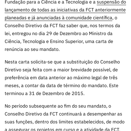
A FCT
Instituiçõ
Media e
Fundação para a Ciência e a Tecnologia e a
suspensão do
es de I&D
LINKS
Newsletter
es I&D
Identidade
lançamento de todas as iniciativas da FCT anteriormente
RÁPIDOS
Infraestru
e Informação
Transparência
de Marca
Infraestru
planeadas e já anunciadas à comunidade científica
, o
turas
Agenda
A FCT em
turas
Subscrever
Conselho Diretivo da FCT faz saber que, nos termos da
Acesso a dados
Estudos e Planeamento
Outros
Números
Newsletter
lei, entregou no dia 29 de Dezembro ao Ministro da
Prémios
Publicações
Apoios
Acreditaç
Ciência, Tecnologia e Ensino Superior, uma carta de
estatísticos para fins
Subscrever
Estratégico
Outros
ão,
Direct Mail
renúncia ao seu mandato.
Apoios
Certificaç
científicos – Protocolo
de
Documentos de Gestão
ão e
Nesta carta solicita-se que a substituição do Conselho
Concursos
Benefícios
INE/DGEEC/FCT
FCT
Diretivo seja feita com a maior brevidade possível, de
Apoios Comunitários
Fiscais
preferência em data anterior ao máximo legal de três
90 Segundos
Balcão da Ciência
Recrutam
Contactos
meses, a contar da data de término do mandato. Este
de Ciência
ento,
terminou a 31 de Dezembro de 2015.
Subscrever
Aquisição
Direct Mail
de
No período subsequente ao fim do seu mandato, o
de
Serviços e
Conselho Diretivo da FCT continuará a desempenhar as
Concursos
Parcerias
suas funções, dentro dos limites estabelecidos, de modo
Comunicado
Consultas
a assegurar os projetos em curso e a atividade da FCT.