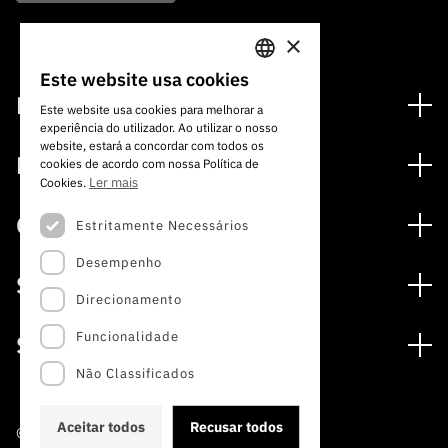
×
Este website usa cookies
PORTUGUESE
Financiamento
Este website usa cookies para melhorar a
experiência do utilizador. Ao utilizar o nosso
ENGLISH
Programas de Financiamento
website, estará a concordar com todos os
Media
cookies de acordo com nossa Política de
Internacional
Ler mais
Cookies.
Notícias
Prémios
Concursos
Estritamente Necessários
Notas de Imprensa
Desempenho
Concursos Abertos
Subscrever Newsletter
Serviços
Concursos Previstos
Direcionamento
Subscrever Direct Mail de Concursos
Serviços digitais: Tecnologia para o Conhecimento
Concursos Fechados
Agenda
Funcionalidade
Sobre
Arquivo, Documentação e Informação
Calendarização FCT 2026
Publicações
Não Classificados
A FCT
Acesso a dados estatísticos para fins científicos –
Media e Identidade de Marca
Protocolo INE/DGEEC/FCT
Estudos e Planeamento Estratégico
Aceitar todos
Recusar todos
©2022 · Fundação para a Ciência e a Tecnologia
Balcão da Ciência