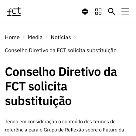
Saltar para o conteúdo principal
Financiamento
Home
Media
Notícias
Financiamento
Programas de
Concursos
Conselho Diretivo da FCT solicita substituição
LINKS
RÁPIDOS
Financiamento
Concursos
Conselho Diretivo da
Concursos Abertos
Serviços
Bolsas
LINKS
Internacional
Computaç
FCT solicita
RÁPIDOS
Concursos Previstos
Serviços
ão
Prémios
Serviços digitais:
Media
Bolsas
substituição
Emprego
Concursos Fechados
Emprego
Científico
Tecnologia para o
Media
Científico
Calendário de
Notícias
Sobre
Projetos
LINKS
Projetos
Conhecimento
Tendo em consideração o conteúdo dos termos de
I&D
RÁPIDOS
I&D
Concursos FCT 2026
Notas de Imprensa
referência para o Grupo de Reflexão sobre o Futuro da
Sobre
Instituiçõ
Arquivo, Documentação