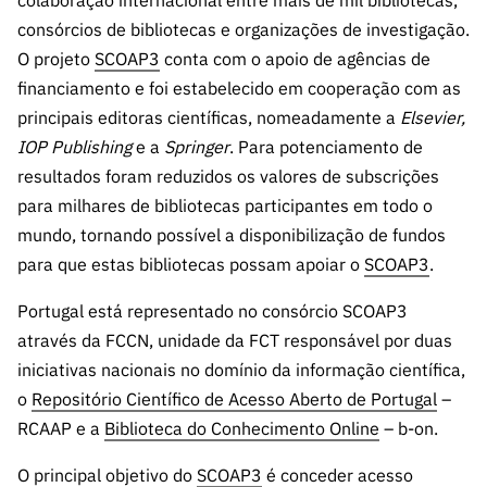
colaboração internacional entre mais de mil bibliotecas,
s
públicas
consórcios de bibliotecas e organizações de investigação.
Manifesta
O projeto
SCOAP3
conta com o apoio de agências de
ções de
financiamento e foi estabelecido em cooperação com as
Interesse
principais editoras científicas, nomeadamente a
Elsevier,
FCCN,
IOP Publishing
e a
Springer
. Para potenciamento de
serviços
resultados foram reduzidos os valores de subscrições
digitais da
para milhares de bibliotecas participantes em todo o
FCT
mundo, tornando possível a disponibilização de fundos
Canais de
para que estas bibliotecas possam apoiar o
SCOAP3
.
Denúncia
s
Portugal está representado no consórcio SCOAP3
Apoios
através da FCCN, unidade da FCT responsável por duas
PRR –
iniciativas nacionais no domínio da informação científica,
“Ciência +
o
Repositório Científico de Acesso Aberto de Portugal
–
Digital” e
RCAAP e a
Biblioteca do Conhecimento Online
– b-on.
“Ciência +
Capacitaç
O principal objetivo do
SCOAP3
é conceder acesso