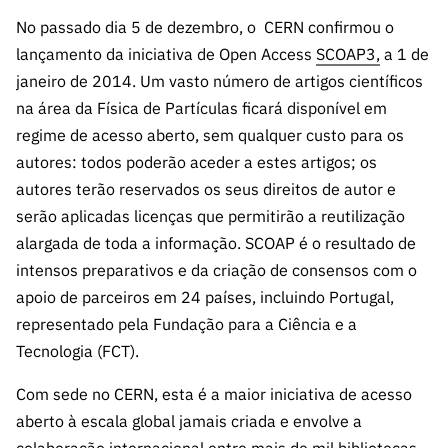
A FCT
Instituiçõ
Media e
es de I&D
LINKS
Newsletter
No passado dia 5 de dezembro, o CERN confirmou o
es I&D
Identidade
RÁPIDOS
Infraestru
e Informação
Transparência
de Marca
lançamento da iniciativa de Open Access
SCOAP3,
a 1 de
Infraestru
turas
Agenda
A FCT em
janeiro de 2014. Um vasto número de artigos científicos
turas
Subscrever
Acesso a dados
Estudos e Planeamento
Outros
Números
na área da Física de Partículas ficará disponível em
Newsletter
Prémios
Publicações
Apoios
Acreditaç
regime de acesso aberto, sem qualquer custo para os
estatísticos para fins
Subscrever
Estratégico
Outros
ão,
autores: todos poderão aceder a estes artigos; os
Direct Mail
Apoios
Certificaç
autores terão reservados os seus direitos de autor e
científicos – Protocolo
de
Documentos de Gestão
ão e
Concursos
serão aplicadas licenças que permitirão a reutilização
Benefícios
INE/DGEEC/FCT
FCT
Apoios Comunitários
alargada de toda a informação. SCOAP é o resultado de
Fiscais
90 Segundos
intensos preparativos e da criação de consensos com o
Balcão da Ciência
Recrutam
Contactos
de Ciência
apoio de parceiros em 24 países, incluindo Portugal,
ento,
representado pela Fundação para a Ciência e a
Subscrever
Aquisição
Direct Mail
Tecnologia (FCT).
de
de
Serviços e
Com sede no CERN, esta é a maior iniciativa de acesso
Concursos
Parcerias
aberto à escala global jamais criada e envolve a
Comunicado
Consultas