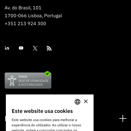
Av. do Brasil, 101
1700-066 Lisboa, Portugal
+351 213 924 300
×
Este website usa cookies
PORTUGUESE
Financiamento
Este website usa cookies para melhorar a
experiência do utilizador. Ao utilizar o nosso
ENGLISH
Programas de Financiamento
website, estará a concordar com todos os