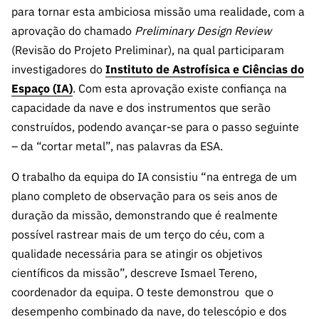
s
públicas
para tornar esta ambiciosa missão uma realidade, com a
aprovação do chamado
Preliminary Design Review
Manifesta
(Revisão do Projeto Preliminar), na qual participaram
ções de
Interesse
investigadores do
Instituto de Astrofísica e Ciências do
Espaço (IA)
. Com esta aprovação existe confiança na
FCCN,
serviços
capacidade da nave e dos instrumentos que serão
digitais da
construídos, podendo avançar-se para o passo seguinte
FCT
– da “cortar metal”, nas palavras da ESA.
Canais de
O trabalho da equipa do IA consistiu “na entrega de um
Denúncia
plano completo de observação para os seis anos de
s
duração da missão, demonstrando que é realmente
Apoios
possível rastrear mais de um terço do céu, com a
PRR –
qualidade necessária para se atingir os objetivos
“Ciência +
Digital” e
científicos da missão”, descreve Ismael Tereno,
“Ciência +
coordenador da equipa. O teste demonstrou que o
Capacitaç
desempenho combinado da nave, do telescópio e dos