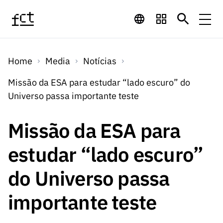
Saltar para o conteúdo principal
Financiamento
Home
Media
Notícias
Financiamento
Programas de
Concursos
Missão da ESA para estudar “lado escuro” do
LINKS
Universo passa importante teste
RÁPIDOS
Financiamento
Concursos
Concursos Abertos
Serviços
Bolsas
LINKS
Missão da ESA para
Internacional
Computaç
RÁPIDOS
Concursos Previstos
Serviços
ão
estudar “lado escuro”
Prémios
Serviços digitais:
Media
Bolsas
Emprego
Concursos Fechados
Emprego
do Universo passa
Científico
Tecnologia para o
Media
Científico
Calendário de
Notícias
Sobre
Projetos
LINKS
importante teste
Projetos
Conhecimento
I&D
RÁPIDOS
I&D
Concursos FCT 2026
Notas de Imprensa
Sobre
Instituiçõ
Arquivo, Documentação