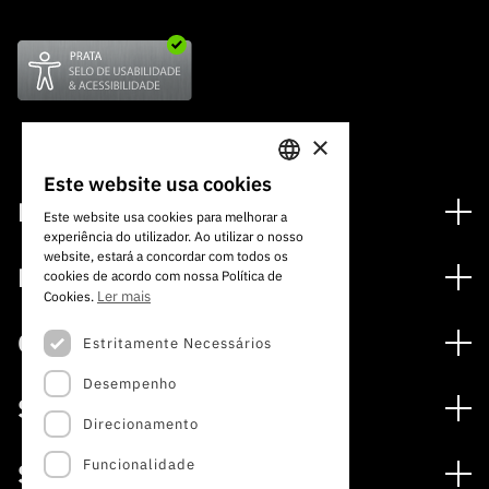
×
Este website usa cookies
PORTUGUESE
Financiamento
Este website usa cookies para melhorar a
experiência do utilizador. Ao utilizar o nosso
ENGLISH
Programas de Financiamento
website, estará a concordar com todos os
Media
cookies de acordo com nossa Política de
Internacional
Ler mais
Cookies.
Notícias
Prémios
Concursos
Estritamente Necessários
Notas de Imprensa
Desempenho
Concursos Abertos
Subscrever Newsletter
Serviços
Concursos Previstos
Direcionamento
Subscrever Direct Mail de Concursos
Serviços digitais: Tecnologia para o Conhecimento
Concursos Fechados
Agenda
Funcionalidade
Sobre