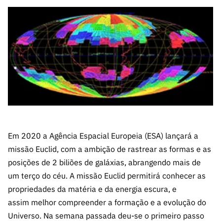
A FCT
Instituiçõ
Media e
es de I&D
LINKS
Newsletter
es I&D
Identidade
RÁPIDOS
Infraestru
e Informação
Transparência
de Marca
Infraestru
turas
Agenda
A FCT em
turas
Subscrever
Acesso a dados
Estudos e Planeamento
Outros
Números
Newsletter
Prémios
Publicações
Apoios
Acreditaç
estatísticos para fins
Subscrever
Estratégico
Outros
ão,
Direct Mail
Apoios
Certificaç
científicos – Protocolo
de
Documentos de Gestão
ão e
Concursos
Benefícios
INE/DGEEC/FCT
FCT
Apoios Comunitários
Fiscais
90 Segundos
Em 2020 a Agência Espacial Europeia (ESA) lançará a
Balcão da Ciência
Recrutam
Contactos
de Ciência
missão Euclid, com a ambição de rastrear as formas e as
ento,
Subscrever
posições de 2 biliões de galáxias,
abra
ngendo mais de
Aquisição
Direct Mail
um terço do céu. A missão Euclid permitirá conhecer as
de
de
Serviços e
propriedades da matéria e da energia escura, e
Concursos
Parcerias
assim
melhor
compreender a formação e a evolução do
Comunicado
Universo. Na semana passada deu-se o primeiro passo
Consultas