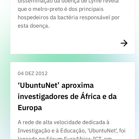
disseminação da doença de Lyme revela
que o melro-preto é dos principais
hospedeiros da bactéria responsável por
esta doença.
04 DEZ 2012
‘UbuntuNet’ aproxima
investigadores de África e da
Europa
A rede de alta velocidade dedicada à
Investigação e à Educação, 'UbuntuNet', foi
lançada no Fórum EuroAfrica-ICT, em