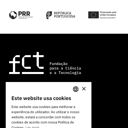
×
Av. do Brasil, 101
Este website usa cookies
PORTUGUESE
1700-066 Lisboa, Portugal
Este website usa cookies para melhorar a
+351 213 924 300
experiência do utilizador. Ao utilizar o nosso
ENGLISH
website, estará a concordar com todos os
cookies de acordo com nossa Política de
Ler mais
Cookies.