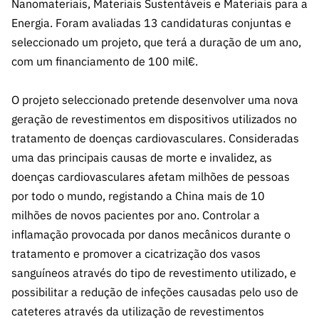
Nanomateriais, Materiais Sustentáveis e Materiais para a
s
públicas
Energia. Foram avaliadas 13 candidaturas conjuntas e
Manifesta
seleccionado um projeto, que terá a duração de um ano,
ções de
com um financiamento de 100 mil€.
Interesse
FCCN,
O projeto seleccionado pretende desenvolver uma nova
serviços
geração de revestimentos em dispositivos utilizados no
digitais da
tratamento de doenças cardiovasculares. Consideradas
FCT
uma das principais causas de morte e invalidez, as
Canais de
doenças cardiovasculares afetam milhões de pessoas
Denúncia
por todo o mundo, registando a China mais de 10
s
milhões de novos pacientes por ano. Controlar a
Apoios
inflamação provocada por danos mecânicos durante o
PRR –
tratamento e promover a cicatrização dos vasos
“Ciência +
Digital” e
sanguíneos através do tipo de revestimento utilizado, e
“Ciência +
possibilitar a redução de infeções causadas pelo uso de
Capacitaç
cateteres através da utilização de revestimentos