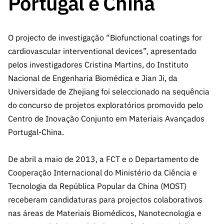
Portugal e China
A FCT
Instituiçõ
Media e
es de I&D
LINKS
Newsletter
es I&D
Identidade
RÁPIDOS
Infraestru
e Informação
Transparência
de Marca
Infraestru
turas
Agenda
O projecto de investigação “Biofunctional coatings for
A FCT em
turas
Subscrever
Acesso a dados
Estudos e Planeamento
Outros
cardiovascular interventional devices”, apresentado
Números
Newsletter
Prémios
Publicações
Apoios
pelos investigadores Cristina Martins, do Instituto
Acreditaç
estatísticos para fins
Subscrever
Estratégico
Outros
Nacional de Engenharia Biomédica e Jian Ji, da
ão,
Direct Mail
Apoios
Certificaç
Universidade de Zhejiang foi seleccionado na sequência
científicos – Protocolo
de
Documentos de Gestão
ão e
do concurso de projetos exploratórios promovido pelo
Concursos
Benefícios
Centro de Inovação Conjunto em Materiais Avançados
INE/DGEEC/FCT
FCT
Apoios Comunitários
Fiscais
Portugal-China.
90 Segundos
Balcão da Ciência
Recrutam
Contactos
de Ciência
ento,
De abril a maio de 2013, a FCT e o Departamento de
Subscrever
Aquisição
Cooperação Internacional do Ministério da Ciência e
Direct Mail
de
Tecnologia da República Popular da China (MOST)
de
Serviços e
Concursos
receberam candidaturas para projectos colaborativos
Parcerias
nas áreas de Materiais Biomédicos, Nanotecnologia e
Comunicado
Consultas