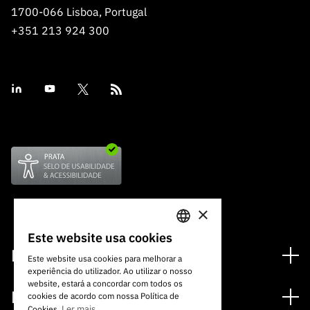
1700-066 Lisboa, Portugal
+351 213 924 300
×
Este website usa cookies
PORTUGUESE
Financiamento
Este website usa cookies para melhorar a
experiência do utilizador. Ao utilizar o nosso
ENGLISH
Programas de Financiamento
website, estará a concordar com todos os
Media
cookies de acordo com nossa Política de
Internacional
Ler mais
Cookies.