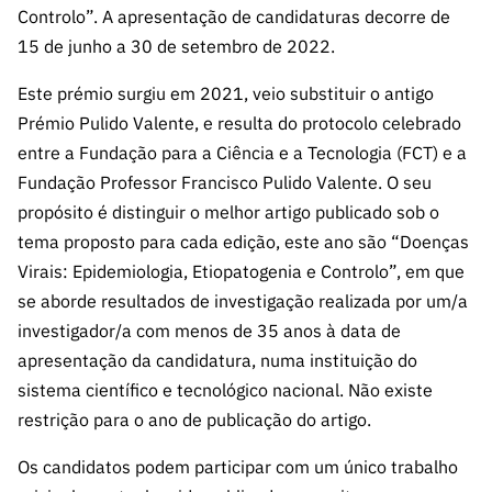
s
públicas
Controlo”. A apresentação de candidaturas decorre de
15 de junho a 30 de setembro de 2022.
Manifesta
ções de
Este prémio surgiu em 2021, veio substituir o antigo
Interesse
Prémio Pulido Valente, e resulta do protocolo celebrado
FCCN,
entre a Fundação para a Ciência e a Tecnologia (FCT) e a
serviços
Fundação Professor Francisco Pulido Valente. O seu
digitais da
propósito é distinguir o melhor artigo publicado sob o
FCT
tema proposto para cada edição, este ano são “Doenças
Canais de
Virais: Epidemiologia, Etiopatogenia e Controlo”, em que
Denúncia
se aborde resultados de investigação realizada por um/a
s
investigador/a com menos de 35 anos à data de
Apoios
apresentação da candidatura, numa instituição do
PRR –
sistema científico e tecnológico nacional. Não existe
“Ciência +
restrição para o ano de publicação do artigo.
Digital” e
“Ciência +
Os candidatos podem participar com um único trabalho
Capacitaç