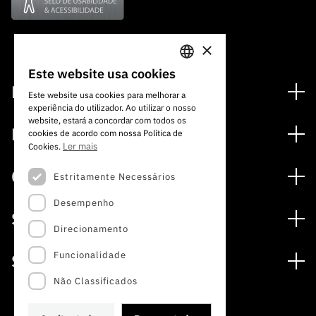
×
Este website usa cookies
PORTUGUESE
Financiamento
Este website usa cookies para melhorar a
experiência do utilizador. Ao utilizar o nosso
ENGLISH
Programas de Financiamento
website, estará a concordar com todos os
Media
cookies de acordo com nossa Política de
Internacional
Ler mais
Cookies.
Notícias
Prémios
Concursos
Estritamente Necessários
Notas de Imprensa
Desempenho
Concursos Abertos
Subscrever Newsletter
Serviços
Concursos Previstos
Direcionamento
Subscrever Direct Mail de Concursos
Serviços digitais: Tecnologia para o Conhecimento
Concursos Fechados
Agenda
Funcionalidade
Sobre
Arquivo, Documentação e Informação
Calendarização FCT 2026
Publicações
Não Classificados
A FCT
Acesso a dados estatísticos para fins científicos –
Media e Identidade de Marca
Protocolo INE/DGEEC/FCT
Estudos e Planeamento Estratégico