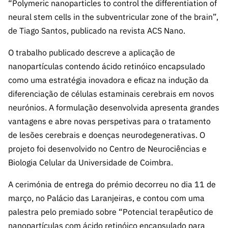
A FCT
Instituiçõ
Media e
“Polymeric nanoparticles to control the differentiation of
es de I&D
LINKS
Newsletter
es I&D
Identidade
neural stem cells in the subventricular zone of the brain”,
RÁPIDOS
Infraestru
e Informação
Transparência
de Marca
Infraestru
de Tiago Santos, publicado na revista ACS Nano.
turas
Agenda
A FCT em
turas
Subscrever
Acesso a dados
Estudos e Planeamento
Outros
Números
O trabalho publicado descreve a aplicação de
Newsletter
Prémios
Publicações
Apoios
nanopartículas contendo ácido retinóico encapsulado
Acreditaç
estatísticos para fins
Subscrever
Estratégico
Outros
como uma estratégia inovadora e eficaz na indução da
ão,
Direct Mail
Apoios
Certificaç
diferenciação de células estaminais cerebrais em novos
científicos – Protocolo
de
Documentos de Gestão
ão e
neurónios. A formulação desenvolvida apresenta grandes
Concursos
Benefícios
INE/DGEEC/FCT
FCT
vantagens e abre novas perspetivas para o tratamento
Apoios Comunitários
Fiscais
de lesões cerebrais e doenças neurodegenerativas. O
90 Segundos
Balcão da Ciência
Recrutam
Contactos
projeto foi desenvolvido no Centro de Neurociências e
de Ciência
ento,
Biologia Celular da Universidade de Coimbra.
Subscrever
Aquisição
Direct Mail
de
A cerimónia de entrega do prémio decorreu no dia 11 de
de
Serviços e
março, no Palácio das Laranjeiras, e contou com uma
Concursos
Parcerias
palestra pelo premiado sobre “Potencial terapêutico de
Comunicado
Consultas
nanopartículas com ácido retinóico encapsulado para