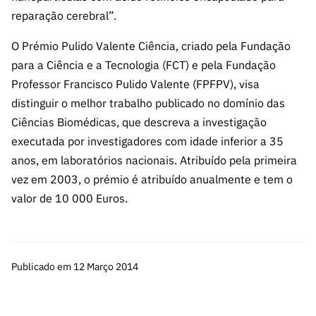
s
públicas
reparação cerebral”.
Manifesta
O Prémio Pulido Valente Ciência, criado pela Fundação
ções de
para a Ciência e a Tecnologia (FCT) e pela Fundação
Interesse
Professor Francisco Pulido Valente (FPFPV), visa
FCCN,
distinguir o melhor trabalho publicado no domínio das
serviços
Ciências Biomédicas, que descreva a investigação
digitais da
FCT
executada por investigadores com idade inferior a 35
anos, em laboratórios nacionais. Atribuído pela primeira
Canais de
vez em 2003, o prémio é atribuído anualmente e tem o
Denúncia
s
valor de 10 000 Euros.
Apoios
PRR –
“Ciência +
Publicado em 12 Março 2014
Digital” e
“Ciência +
Capacitaç