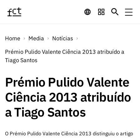
Saltar para o conteúdo principal
Financiamento
Home
Media
Notícias
Financiamento
Programas de
Concursos
Prémio Pulido Valente Ciência 2013 atribuído a
LINKS
Tiago Santos
RÁPIDOS
Financiamento
Concursos
Concursos Abertos
Serviços
Bolsas
LINKS
Prémio Pulido Valente
Internacional
Computaç
RÁPIDOS
Concursos Previstos
Serviços
ão
Ciência 2013 atribuído
Prémios
Serviços digitais:
Media
Bolsas
Emprego
Concursos Fechados
Emprego
a Tiago Santos
Científico
Tecnologia para o
Media
Científico
Calendário de
Notícias
Sobre
Projetos
LINKS
Projetos
Conhecimento
I&D
RÁPIDOS
I&D
Concursos FCT 2026
Notas de Imprensa
O Prémio Pulido Valente Ciência 2013 distinguiu o artigo
Sobre
Instituiçõ
Arquivo, Documentação