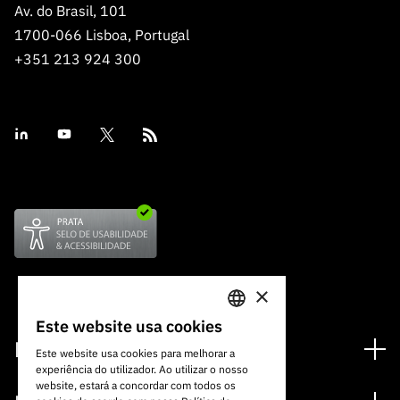
Av. do Brasil, 101
1700-066 Lisboa, Portugal
+351 213 924 300
×
Este website usa cookies
PORTUGUESE
Financiamento
Este website usa cookies para melhorar a
experiência do utilizador. Ao utilizar o nosso
ENGLISH
Programas de Financiamento
website, estará a concordar com todos os