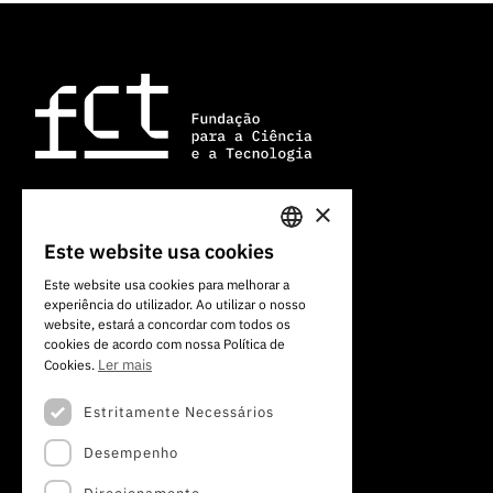
×
Av. do Brasil, 101
Este website usa cookies
PORTUGUESE
1700-066 Lisboa, Portugal
Este website usa cookies para melhorar a
+351 213 924 300
experiência do utilizador. Ao utilizar o nosso
ENGLISH
website, estará a concordar com todos os
cookies de acordo com nossa Política de
Ler mais
Cookies.
Estritamente Necessários
Desempenho