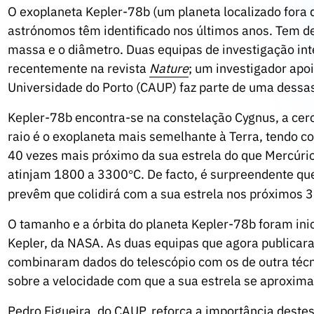
O exoplaneta Kepler-78b (um planeta localizado fora 
astrónomos têm identificado nos últimos anos. Tem de 
massa e o diâmetro. Duas equipas de investigação int
recentemente na revista
Nature
; um investigador apoi
Universidade do Porto (CAUP) faz parte de uma dessa
Kepler-78b encontra-se na constelação Cygnus, a cerc
raio é o exoplaneta mais semelhante à Terra, tendo c
40 vezes mais próximo da sua estrela do que Mercúrio
atinjam 1800 a 3300
C. De facto, é surpreendente que
°
prevêm que colidirá com a sua estrela nos próximos 3
O tamanho e a órbita do planeta Kepler-78b foram in
Kepler, da NASA. As duas equipas que agora publicar
combinaram dados do telescópio com os de outra técni
sobre a velocidade com que a sua estrela se aproxima
Pedro Figueira, do CAUP, reforça a importância destes 