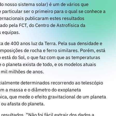
do nosso sistema solar) é um de vários que
particular ser o primeiro para o qual se conhece a
ernacionais publicaram estes resultados
ado pela FCT, do Centro de Astrofísica da
s equipas.
a de 400 anos luz da Terra. Pela sua densidade e
omposições de rocha e ferro similares. Porém, está
 está do Sol, o que faz com que as temperaturas
 o planeta exista de todo, e os modelos atuais
 mil milhões de anos.
icialmente determinados recorrendo ao telescópio
am a massa e o diâmetro do exoplaneta
ca, que mede o efeito gravitacional de um planeta
 ou afasta do planeta.
resultados, “Não foi fácil extrair dos dados a