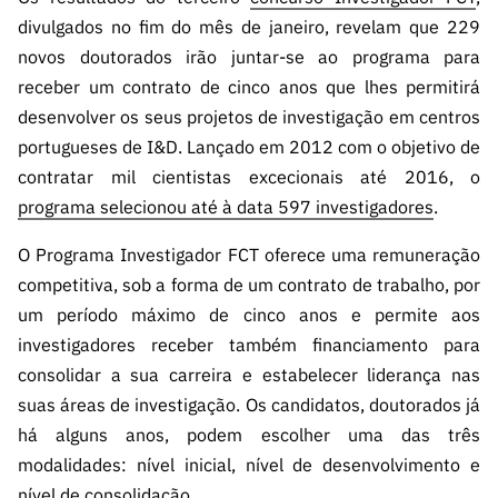
s
públicas
divulgados no fim do mês de janeiro, revelam que 229
Manifesta
novos doutorados irão juntar-se ao programa para
ções de
receber um contrato de cinco anos que lhes permitirá
Interesse
desenvolver os seus projetos de investigação em centros
FCCN,
portugueses de I&D. Lançado em 2012 com o objetivo de
serviços
contratar mil cientistas excecionais até 2016, o
digitais da
programa selecionou até à data 597 investigadores
.
FCT
O Programa Investigador FCT oferece uma remuneração
Canais de
Denúncia
competitiva, sob a forma de um contrato de trabalho, por
s
um período máximo de cinco anos e permite aos
investigadores receber também financiamento para
Apoios
PRR –
consolidar a sua carreira e estabelecer liderança nas
“Ciência +
suas áreas de investigação. Os candidatos, doutorados já
Digital” e
há alguns anos, podem escolher uma das três
“Ciência +
modalidades: nível inicial, nível de desenvolvimento e
Capacitaç
nível de consolidação.