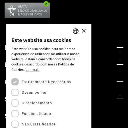
×
Este website usa cookies
PORTUGUESE
Financiamento
Este website usa cookies para melhorar a
experiência do utilizador. Ao utilizar o nosso
ENGLISH
Programas de Financiamento
website, estará a concordar com todos os
Media
cookies de acordo com nossa Política de
Internacional
Ler mais
Cookies.
Notícias
Prémios
Concursos
Estritamente Necessários
Notas de Imprensa
Desempenho
Concursos Abertos
Subscrever Newsletter
Serviços
Concursos Previstos
Direcionamento
Subscrever Direct Mail de Concursos
Serviços digitais: Tecnologia para o Conhecimento
Concursos Fechados
Agenda
Funcionalidade
Sobre
Arquivo, Documentação e Informação
Calendarização FCT 2026
Publicações
Não Classificados