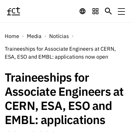
Saltar para o conteúdo principal
Financiamento
Home
Media
Notícias
Financiamento
Programas de
Concursos
Traineeships for Associate Engineers at CERN,
LINKS
ESA, ESO and EMBL: applications now open
RÁPIDOS
Financiamento
Concursos
Concursos Abertos
Serviços
Bolsas
LINKS
Traineeships for
Internacional
Computaç
RÁPIDOS
Concursos Previstos
Serviços
ão
Associate Engineers at
Prémios
Serviços digitais:
Media
Bolsas
Emprego
Concursos Fechados
Emprego
CERN, ESA, ESO and
Científico
Tecnologia para o
Media
Científico
Calendário de
Notícias
Sobre
Projetos
LINKS
EMBL: applications
Projetos
Conhecimento
I&D
RÁPIDOS
I&D
Concursos FCT 2026
Notas de Imprensa
Sobre
Instituiçõ
Arquivo, Documentação