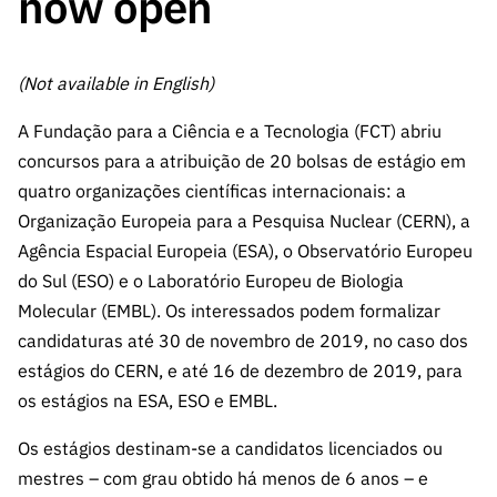
now open
A FCT
Instituiçõ
Media e
es de I&D
LINKS
Newsletter
es I&D
Identidade
RÁPIDOS
Infraestru
e Informação
Transparência
de Marca
Infraestru
turas
Agenda
(Not available in English)
A FCT em
turas
Subscrever
Acesso a dados
Estudos e Planeamento
Outros
Números
Newsletter
Prémios
A Fundação para a Ciência e a Tecnologia (FCT) abriu
Publicações
Apoios
Acreditaç
estatísticos para fins
Subscrever
Estratégico
concursos para a atribuição de 20 bolsas de estágio em
Outros
ão,
Direct Mail
Apoios
quatro organizações científicas internacionais: a
Certificaç
científicos – Protocolo
de
Documentos de Gestão
Organização Europeia para a Pesquisa Nuclear (CERN), a
ão e
Concursos
Agência Espacial Europeia (ESA), o Observatório Europeu
Benefícios
INE/DGEEC/FCT
FCT
Apoios Comunitários
do Sul (ESO) e o Laboratório Europeu de Biologia
Fiscais
90 Segundos
Molecular (EMBL). Os interessados podem formalizar
Balcão da Ciência
Recrutam
Contactos
de Ciência
candidaturas até 30 de novembro de 2019, no caso dos
ento,
Subscrever
estágios do CERN, e até 16 de dezembro de 2019, para
Aquisição
Direct Mail
de
os estágios na ESA, ESO e EMBL.
de
Serviços e
Concursos
Os estágios destinam-se a candidatos licenciados ou
Parcerias
Comunicado
mestres – com grau obtido há menos de 6 anos – e
Consultas