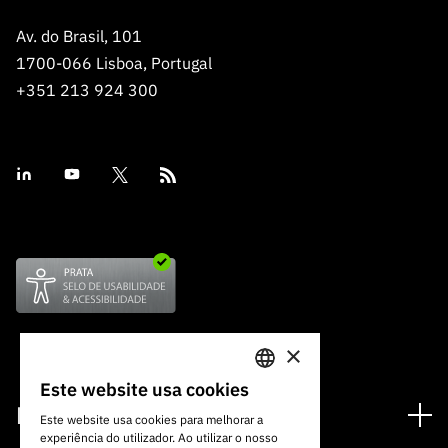
Av. do Brasil, 101
1700-066 Lisboa, Portugal
+351 213 924 300
×
Este website usa cookies
PORTUGUESE
Financiamento
Este website usa cookies para melhorar a
experiência do utilizador. Ao utilizar o nosso
ENGLISH