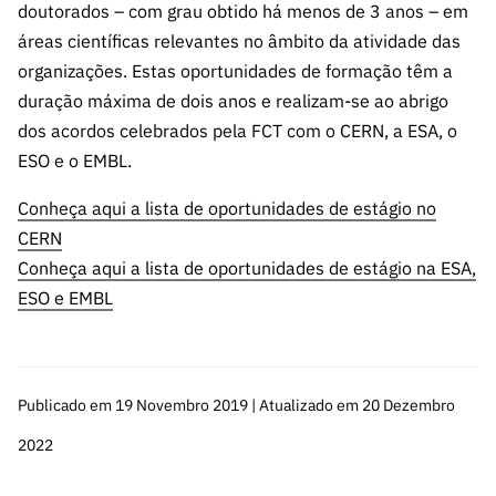
s
doutorados – com grau obtido há menos de 3 anos – em
públicas
áreas científicas relevantes no âmbito da atividade das
Manifesta
organizações. Estas oportunidades de formação têm a
ções de
duração máxima de dois anos e realizam-se ao abrigo
Interesse
dos acordos celebrados pela FCT com o CERN, a ESA, o
FCCN,
ESO e o EMBL.
serviços
digitais da
Conheça aqui a lista de oportunidades de estágio no
FCT
CERN
Canais de
Conheça aqui a lista de oportunidades de estágio na ESA,
Denúncia
ESO e EMBL
s
Apoios
PRR –
“Ciência +
Publicado em 19 Novembro 2019 | Atualizado em 20 Dezembro
Digital” e
2022
“Ciência +
Capacitaç