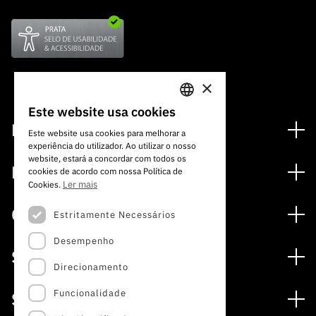
×
Este website usa cookies
PORTUGUESE
Financiamento
Este website usa cookies para melhorar a
experiência do utilizador. Ao utilizar o nosso
ENGLISH
Programas de Financiamento
website, estará a concordar com todos os
Media
cookies de acordo com nossa Política de
Internacional
Ler mais
Cookies.
Notícias
Prémios
Concursos
Estritamente Necessários
Notas de Imprensa
Desempenho
Concursos Abertos
Subscrever Newsletter
Serviços
Concursos Previstos
Direcionamento
Subscrever Direct Mail de Concursos
Serviços digitais: Tecnologia para o Conhecimento
Concursos Fechados
Agenda
Funcionalidade
Sobre
Arquivo, Documentação e Informação
Calendarização FCT 2026
Publicações