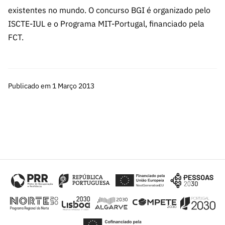
s
públicas
existentes no mundo. O concurso BGI é organizado pelo
Manifesta
ISCTE-IUL e o Programa MIT-Portugal, financiado pela
ções de
FCT.
Interesse
FCCN,
serviços
Publicado em 1 Março 2013
digitais da
FCT
Canais de
Denúncia
s
Apoios
PRR –
“Ciência +
Digital” e
“Ciência +
Capacitaç