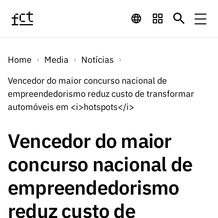
Saltar para o conteúdo principal
Financiamento
Home
Media
Notícias
Financiamento
Programas de
Concursos
Vencedor do maior concurso nacional de
LINKS
empreendedorismo reduz custo de transformar
RÁPIDOS
Financiamento
Concursos
automóveis em <i>hotspots</i>
Concursos Abertos
Serviços
Bolsas
LINKS
Internacional
Computaç
RÁPIDOS
Vencedor do maior
Concursos Previstos
Serviços
ão
Prémios
Serviços digitais:
Media
Bolsas
concurso nacional de
Emprego
Concursos Fechados
Emprego
Científico
Tecnologia para o
Media
Científico
empreendedorismo
Calendário de
Notícias
Sobre
Projetos
LINKS
Projetos
Conhecimento
I&D
RÁPIDOS
reduz custo de
I&D
Concursos FCT 2026
Notas de Imprensa
Sobre
Instituiçõ
Arquivo, Documentação