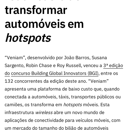
A FCT
Instituiçõ
Media e
es de I&D
LINKS
transformar
Newsletter
es I&D
Identidade
RÁPIDOS
Infraestru
e Informação
Transparência
de Marca
Infraestru
automóveis em
turas
Agenda
A FCT em
turas
Subscrever
Acesso a dados
Estudos e Planeamento
Outros
Números
Newsletter
hotspots
Prémios
Publicações
Apoios
Acreditaç
estatísticos para fins
Subscrever
Estratégico
Outros
ão,
Direct Mail
Apoios
Certificaç
científicos – Protocolo
de
Documentos de Gestão
“Veniam”, desenvolvido por João Barros, Susana
ão e
Concursos
Sargento, Robin Chase e Roy Russell, venceu a
3ª edição
Benefícios
INE/DGEEC/FCT
FCT
Apoios Comunitários
do
concurso Building Global Innovators (BGI)
, entre os
Fiscais
90 Segundos
132 concorrentes da edição deste ano. “Veniam”
Balcão da Ciência
Recrutam
Contactos
de Ciência
apresenta uma plataforma de baixo custo que, quando
ento,
Subscrever
conectada a automóveis, táxis, transportes públicos ou
Aquisição
Direct Mail
de
camiões, os transforma em
hotspots
móveis. Esta
de
Serviços e
infraestrutura
wireless
abre um novo mundo de
Concursos
Parcerias
aplicações de conectividade para veículos móveis, com
Comunicado
Consultas
um mercado do tamanho do bilião de automóveis