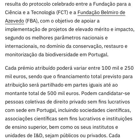
s
resulta do protocolo celebrado entre a Fundação para a
públicas
Ciência e a Tecnologia (FCT) e a
Fundação Belmiro de
Manifesta
Azevedo
(FBA), com o objetivo de apoiar a
ções de
implementação de projetos de elevado mérito e impacto,
Interesse
segundo os melhores parâmetros nacionais e
FCCN,
internacionais, no domínio da conservação, restauro e
serviços
digitais da
monitorização da biodiversidade em Portugal.
FCT
Cada prémio atribuído poderá variar entre 100 mil e 250
Canais de
mil euros, sendo que o financiamento total previsto para
Denúncia
atribuição será partilhado em partes iguais até ao
s
montante total de 500 mil euros. Podem candidatar-se
Apoios
pessoas coletivas de direito privado sem fins lucrativos
PRR –
com sede em Portugal, incluindo sociedades científicas,
“Ciência +
associações científicas sem fins lucrativos e instituições
Digital” e
“Ciência +
de ensino superior, bem como os seus institutos e
Capacitaç
unidades de I&D, sejam públicos ou privados. Cada