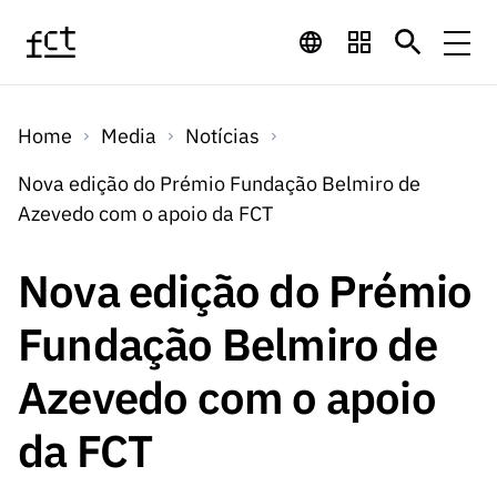
Saltar para o conteúdo principal
Financiamento
Home
Media
Notícias
Financiamento
Programas de
Concursos
Nova edição do Prémio Fundação Belmiro de
LINKS
Azevedo com o apoio da FCT
RÁPIDOS
Financiamento
Concursos
Concursos Abertos
Serviços
Bolsas
LINKS
Nova edição do Prémio
Internacional
Computaç
RÁPIDOS
Concursos Previstos
Serviços
ão
Fundação Belmiro de
Prémios
Serviços digitais:
Media
Bolsas
Emprego
Concursos Fechados
Emprego
Azevedo com o apoio
Científico
Tecnologia para o
Media
Científico
Calendário de
Notícias
Sobre
Projetos
LINKS
da FCT
Projetos
Conhecimento
I&D
RÁPIDOS
I&D
Concursos FCT 2026
Notas de Imprensa
Sobre
Instituiçõ
Arquivo, Documentação