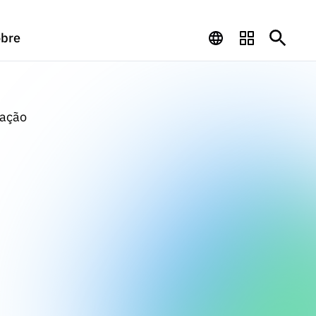
bre
gação