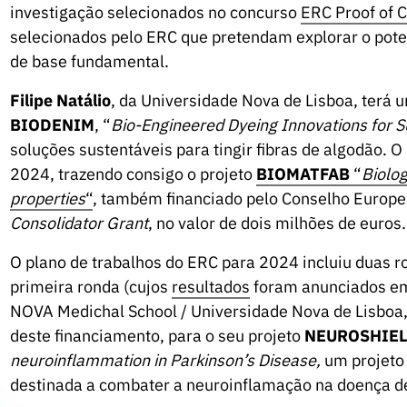
investigação selecionados no concurso
ERC Proof of 
selecionados pelo ERC que pretendam explorar o poten
de base fundamental.
Filipe Natálio
, da Universidade Nova de Lisboa, terá 
BIODENIM
, “
Bio-Engineered Dyeing Innovations for S
soluções sustentáveis para tingir fibras de algodão. 
2024, trazendo consigo o projeto
BIOMATFAB
“
Biolog
properties
“
, também financiado pelo Conselho Europeu
Consolidator Grant
, no valor de dois milhões de euros.
O plano de trabalhos do ERC para 2024 incluiu duas 
primeira ronda (cujos
resultados
foram anunciados em
NOVA Medichal School / Universidade Nova de Lisboa,
deste financiamento, para o seu projeto
NEUROSHIE
neuroinflammation in Parkinson’s Disease,
um projeto
destinada a combater a neuroinflamação na doença d