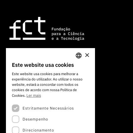
×
Av. do Brasil, 101
Este website usa cookies
PORTUGUESE
1700-066 Lisboa, Portugal
Este website usa cookies para melhorar a
+351 213 924 300
experiência do utilizador. Ao utilizar o nosso
ENGLISH
website, estará a concordar com todos os
cookies de acordo com nossa Política de
Ler mais
Cookies.
Estritamente Necessários
Desempenho
Direcionamento