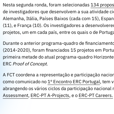
Nesta segunda ronda, foram selecionadas
134 propos
de investigadores que desenvolvem a sua atividade ci
Alemanha, Itália, Países Baixos (cada com 15), Espanh
(11), e França (10). Os investigadores a desenvolver
projetos, um em cada país, entre os quais o de Portug
Durante o anterior programa-quadro de financiamento
(2014-2020), foram financiados 15 projetos em Port
primeira metade do atual programa-quadro Horizonte E
ERC
Proof of Concept
.
A FCT coordena a representação e participação nacion
como comunicado no
1º Encontro ERC Portugal
, tem 
abrangendo os vários ciclos da participação nacional
Assessment
,
ERC-PT A-Projects
, e o
ERC-PT Careers.