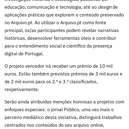
s
públicas
educação, comunicação e tecnologia, até ao
design
de
Manifesta
aplicações práticas que explorem o conteúdo preservado
ções de
no Arquivo.pt. Ao utilizar o Arquivo.pt como fonte
Interesse
principal, os/as participantes podem revelar narrativas
FCCN,
históricas, desenvolver ferramentas úteis e contribuir
serviços
para o entendimento social e científico da presença
digitais da
digital de Portugal.
FCT
O projeto vencedor irá receber um prémio de 10 mil
Canais de
Denúncia
euros. Estão também previstos prémios de 3 mil euros e
s
de 2 mil euros para os 2.º e 3.º classificados,
respetivamente.
Apoios
PRR –
Serão ainda atribuídas menções honrosas a projetos com
“Ciência +
enfoques especiais: o jornal Público, uma vez mais o
Digital” e
“Ciência +
parceiro mediático desta iniciativa, distinguirá trabalhos
Capacitaç
centrados nos conteúdos do seu arquivo
online
,