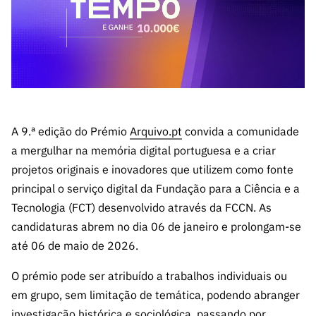
A FCT
Instituiçõ
Media e
es de I&D
LINKS
Newsletter
es I&D
Identidade
RÁPIDOS
Infraestru
e Informação
Transparência
de Marca
Infraestru
turas
Agenda
A FCT em
turas
Subscrever
Acesso a dados
Estudos e Planeamento
Outros
Números
Newsletter
Prémios
Publicações
Apoios
Acreditaç
estatísticos para fins
Subscrever
Estratégico
Outros
ão,
Direct Mail
Apoios
Certificaç
A 9.ª edição do Prémio
Arquivo.pt
convida a comunidade
científicos – Protocolo
de
Documentos de Gestão
ão e
a mergulhar na memória digital portuguesa e a criar
Concursos
Benefícios
INE/DGEEC/FCT
FCT
Apoios Comunitários
projetos originais e inovadores que utilizem como fonte
Fiscais
principal o serviço digital da Fundação para a Ciência e a
90 Segundos
Balcão da Ciência
Recrutam
Contactos
de Ciência
Tecnologia (FCT) desenvolvido através da FCCN. As
ento,
candidaturas abrem no dia 06 de janeiro e prolongam-se
Subscrever
Aquisição
até 06 de maio de 2026.
Direct Mail
de
de
Serviços e
O prémio pode ser atribuído a trabalhos individuais ou
Concursos
Parcerias
em grupo, sem limitação de temática, podendo abranger
Comunicado
Consultas
investigação histórica e sociológica, passando por