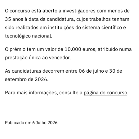
s
públicas
O concurso está aberto a investigadores com menos de
Manifesta
35 anos à data da candidatura, cujos trabalhos tenham
ções de
sido realizados em instituições do sistema científico e
Interesse
tecnológico nacional.
FCCN,
serviços
O prémio tem um valor de 10.000 euros, atribuído numa
digitais da
prestação única ao vencedor.
FCT
As candidaturas decorrem entre 06 de julho e 30 de
Canais de
Denúncia
setembro de 2026.
s
Para mais informações, consulte a
página do concurso
.
Apoios
PRR –
“Ciência +
Digital” e
Publicado em 6 Julho 2026
“Ciência +
Capacitaç