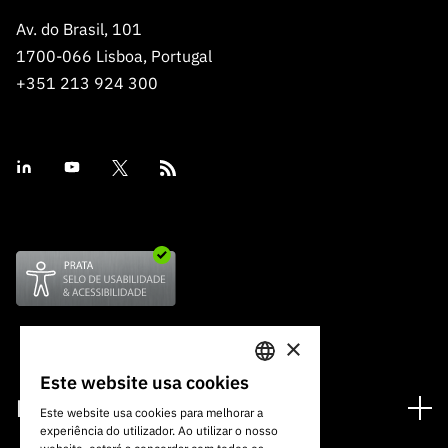
Av. do Brasil, 101
1700-066 Lisboa, Portugal
+351 213 924 300
×
Este website usa cookies
PORTUGUESE
Financiamento
Este website usa cookies para melhorar a
experiência do utilizador. Ao utilizar o nosso
ENGLISH