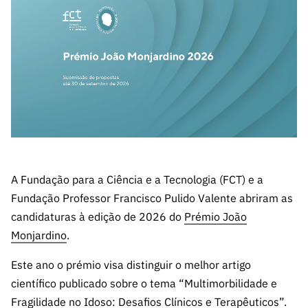
A FCT
Instituiçõ
Media e
es de I&D
LINKS
Newsletter
es I&D
Identidade
RÁPIDOS
Infraestru
e Informação
Transparência
de Marca
Infraestru
turas
Agenda
A FCT em
turas
Subscrever
Acesso a dados
Estudos e Planeamento
Outros
Números
Newsletter
Prémios
Publicações
Apoios
Acreditaç
estatísticos para fins
Subscrever
Estratégico
Outros
ão,
Direct Mail
Apoios
Certificaç
científicos – Protocolo
de
Documentos de Gestão
ão e
Concursos
Benefícios
INE/DGEEC/FCT
FCT
Apoios Comunitários
Fiscais
A Fundação para a Ciência e a Tecnologia (FCT) e a
90 Segundos
Balcão da Ciência
Recrutam
Contactos
Fundação Professor Francisco Pulido Valente abriram as
de Ciência
ento,
candidaturas à edição de 2026 do
Prémio João
Subscrever
Aquisição
Monjardino
.
Direct Mail
de
de
Serviços e
Este ano o prémio visa distinguir o melhor artigo
Concursos
Parcerias
científico publicado sobre o tema “Multimorbilidade e
Comunicado
Consultas
Fragilidade no Idoso: Desafios Clínicos e Terapêuticos”.