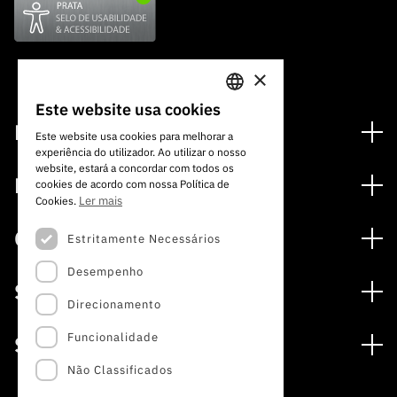
×
Este website usa cookies
PORTUGUESE
Financiamento
Este website usa cookies para melhorar a
experiência do utilizador. Ao utilizar o nosso
ENGLISH
Programas de Financiamento
website, estará a concordar com todos os
Media
cookies de acordo com nossa Política de
Internacional
Ler mais
Cookies.
Notícias
Prémios
Concursos
Estritamente Necessários
Notas de Imprensa
Desempenho
Concursos Abertos
Subscrever Newsletter
Serviços
Concursos Previstos
Direcionamento
Subscrever Direct Mail de Concursos
Serviços digitais: Tecnologia para o Conhecimento
Concursos Fechados
Agenda
Funcionalidade
Sobre
Arquivo, Documentação e Informação
Calendarização FCT 2026
Publicações
Não Classificados
A FCT
Acesso a dados estatísticos para fins científicos –
Media e Identidade de Marca