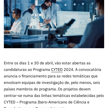
A FCT
Instituiçõ
Media e
es de I&D
LINKS
Newsletter
es I&D
Identidade
RÁPIDOS
Infraestru
e Informação
Transparência
de Marca
Infraestru
turas
Agenda
A FCT em
turas
Subscrever
Acesso a dados
Estudos e Planeamento
Outros
Números
Newsletter
Prémios
Publicações
Apoios
Acreditaç
estatísticos para fins
Subscrever
Estratégico
Outros
ão,
Direct Mail
Apoios
Certificaç
científicos – Protocolo
de
Documentos de Gestão
ão e
Concursos
Benefícios
INE/DGEEC/FCT
FCT
Apoios Comunitários
Fiscais
Entre os dias 1 e 30 de abril, vão estar abertas as
90 Segundos
Balcão da Ciência
Recrutam
Contactos
candidaturas ao Programa
CYTED
2024. A convocatória
de Ciência
ento,
anuncia o financiamento para as redes temáticas que
Subscrever
Aquisição
envolvam equipas de investigação de, pelo menos, seis
Direct Mail
de
países membros do programa. Os projetos devem
de
Serviços e
centrar-se numa das linhas temáticas estabelecidas pelo
Concursos
Parcerias
CYTED – Programa Ibero-Americano de Ciência e
Comunicado
Consultas