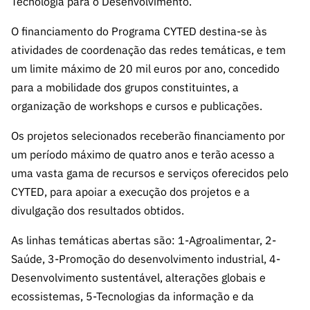
Tecnologia para o Desenvolvimento.
s
públicas
O financiamento do Programa CYTED destina-se às
Manifesta
ções de
atividades de coordenação das redes temáticas, e tem
Interesse
um limite máximo de 20 mil euros por ano, concedido
FCCN,
para a mobilidade dos grupos constituintes, a
serviços
organização de workshops e cursos e publicações.
digitais da
Os projetos selecionados receberão financiamento por
FCT
um período máximo de quatro anos e terão acesso a
Canais de
uma vasta gama de recursos e serviços oferecidos pelo
Denúncia
CYTED, para apoiar a execução dos projetos e a
s
divulgação dos resultados obtidos.
Apoios
PRR –
As linhas temáticas abertas são: 1-Agroalimentar, 2-
“Ciência +
Saúde, 3-Promoção do desenvolvimento industrial, 4-
Digital” e
Desenvolvimento sustentável, alterações globais e
“Ciência +
ecossistemas, 5-Tecnologias da informação e da
Capacitaç