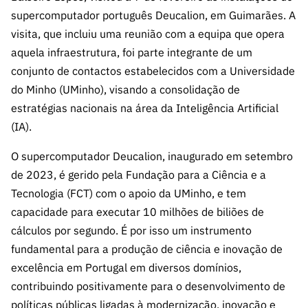
s
públicas
supercomputador português Deucalion, em Guimarães. A
Manifesta
visita, que incluiu uma reunião com a equipa que opera
ções de
aquela infraestrutura, foi parte integrante de um
Interesse
conjunto de contactos estabelecidos com a Universidade
FCCN,
do Minho (UMinho), visando a consolidação de
serviços
estratégias nacionais na área da Inteligência Artificial
digitais da
(IA).
FCT
O supercomputador Deucalion, inaugurado em setembro
Canais de
Denúncia
de 2023, é gerido pela Fundação para a Ciência e a
s
Tecnologia (FCT) com o apoio da UMinho, e tem
capacidade para executar 10 milhões de biliões de
Apoios
PRR –
cálculos por segundo. É por isso um instrumento
“Ciência +
fundamental para a produção de ciência e inovação de
Digital” e
excelência em Portugal em diversos domínios,
“Ciência +
contribuindo positivamente para o desenvolvimento de
Capacitaç
políticas públicas ligadas à modernização, inovação e