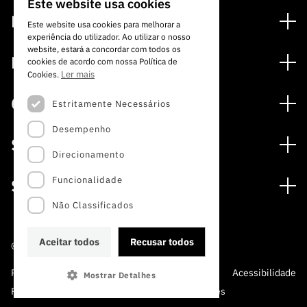
Este website usa cookies
PORTUGUESE
Financiamento
Este website usa cookies para melhorar a
experiência do utilizador. Ao utilizar o nosso
ENGLISH
Programas de Financiamento
website, estará a concordar com todos os
Media
cookies de acordo com nossa Política de
Internacional
Ler mais
Cookies.
Notícias
Prémios
Concursos
Estritamente Necessários
Notas de Imprensa
Desempenho
Concursos Abertos
Subscrever Newsletter
Serviços
Concursos Previstos
Direcionamento
Subscrever Direct Mail de Concursos
Serviços digitais: Tecnologia para o Conhecimento
Concursos Fechados
Agenda
Funcionalidade
Sobre
Arquivo, Documentação e Informação
Calendarização FCT 2026
Publicações
Não Classificados
A FCT
Acesso a dados estatísticos para fins científicos –
Media e Identidade de Marca
Protocolo INE/DGEEC/FCT
Estudos e Planeamento Estratégico
Aceitar todos
Recusar todos
©2022 · Fundação para a Ciência e a Tecnologia
Balcão da Ciência
Documentos de Gestão
Política de Privacidade e
Política de
Perguntas
Acessibilidade
Mostrar Detalhes
A FCT em Números
Protecção de Dados
Cookies
Frequentes
Apoios Comunitários