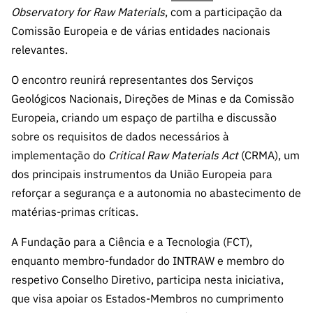
s
públicas
Observatory for Raw Materials
, com a participação da
Comissão Europeia e de várias entidades nacionais
Manifesta
ções de
relevantes.
Interesse
O encontro reunirá representantes dos Serviços
FCCN,
Geológicos Nacionais, Direções de Minas e da Comissão
serviços
Europeia, criando um espaço de partilha e discussão
digitais da
sobre os requisitos de dados necessários à
FCT
implementação do
Critical Raw Materials Act
(CRMA), um
Canais de
dos principais instrumentos da União Europeia para
Denúncia
reforçar a segurança e a autonomia no abastecimento de
s
matérias-primas críticas.
Apoios
PRR –
A Fundação para a Ciência e a Tecnologia (FCT),
“Ciência +
enquanto membro-fundador do INTRAW e membro do
Digital” e
respetivo Conselho Diretivo, participa nesta iniciativa,
“Ciência +
que visa apoiar os Estados-Membros no cumprimento
Capacitaç