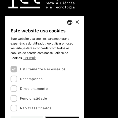
×
Av. do Brasil, 101
Este website usa cookies
PORTUGUESE
1700-066 Lisboa, Portugal
Este website usa cookies para melhorar a
+351 213 924 300
experiência do utilizador. Ao utilizar o nosso
ENGLISH
website, estará a concordar com todos os
cookies de acordo com nossa Política de
Ler mais
Cookies.
Estritamente Necessários
Desempenho
Direcionamento
Funcionalidade
Não Classificados