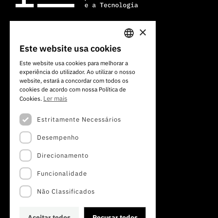
×
Av. do Brasil, 101
Este website usa cookies
PORTUGUESE
1700-066 Lisboa, Portugal
Este website usa cookies para melhorar a
+351 213 924 300
experiência do utilizador. Ao utilizar o nosso
ENGLISH
website, estará a concordar com todos os
cookies de acordo com nossa Política de
Ler mais
Cookies.
Estritamente Necessários
Desempenho
Direcionamento
Funcionalidade
Não Classificados
Aceitar todos
Recusar todos