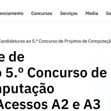
anciamento
Concursos
Serviços
Media
So
 Candidaturas ao 5.º Concurso de Projetos de Computaç
e de
 5.º Concurso de
mputação
Acessos A2 e A3