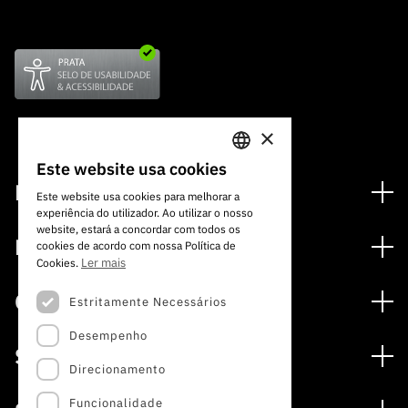
×
Este website usa cookies
PORTUGUESE
Financiamento
Este website usa cookies para melhorar a
experiência do utilizador. Ao utilizar o nosso
ENGLISH
Programas de Financiamento
website, estará a concordar com todos os
Media
cookies de acordo com nossa Política de
Internacional
Ler mais
Cookies.
Notícias
Prémios
Concursos
Estritamente Necessários
Notas de Imprensa
Desempenho
Concursos Abertos
Subscrever Newsletter
Serviços
Concursos Previstos
Direcionamento
Subscrever Direct Mail de Concursos
Serviços digitais: Tecnologia para o Conhecimento
Concursos Fechados
Agenda
Funcionalidade