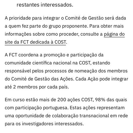
s
públicas
restantes interessados.
Manifesta
A prioridade para integrar o Comité de Gestão será dada
ções de
a quem fez parte do grupo proponente. Para obter mais
Interesse
informações sobre como proceder, consulte a
página do
FCCN,
site da FCT dedicada à COST
.
serviços
digitais da
A FCT coordena a promoção e participação da
FCT
comunidade científica nacional na COST, estando
Canais de
responsável pelos processos de nomeação dos membros
Denúncia
do Comité de Gestão das Ações. Cada Ação pode integrar
s
até 2 membros por cada país.
Apoios
PRR –
Em curso estão mais de 200 ações COST, 98% das quais
“Ciência +
com participação portuguesa. Estas ações representam
Digital” e
uma oportunidade de colaboração transnacional em rede
“Ciência +
para os investigadores interessados.
Capacitaç