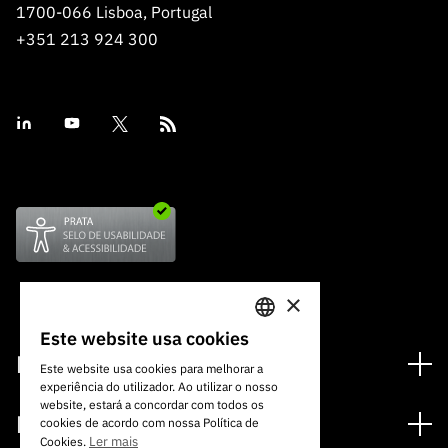
1700-066 Lisboa, Portugal
+351 213 924 300
×
Este website usa cookies
PORTUGUESE
Financiamento
Este website usa cookies para melhorar a
experiência do utilizador. Ao utilizar o nosso
ENGLISH
Programas de Financiamento
website, estará a concordar com todos os
Media
cookies de acordo com nossa Política de
Internacional
Ler mais
Cookies.