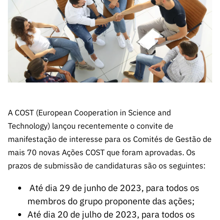
A FCT
Instituiçõ
Media e
es de I&D
LINKS
Newsletter
es I&D
Identidade
RÁPIDOS
Infraestru
e Informação
Transparência
de Marca
Infraestru
turas
Agenda
A FCT em
turas
Subscrever
Acesso a dados
Estudos e Planeamento
Outros
Números
Newsletter
Prémios
Publicações
Apoios
Acreditaç
estatísticos para fins
Subscrever
Estratégico
Outros
ão,
Direct Mail
Apoios
Certificaç
científicos – Protocolo
de
Documentos de Gestão
ão e
Concursos
A COST (European Cooperation in Science and
Benefícios
INE/DGEEC/FCT
FCT
Apoios Comunitários
Fiscais
Technology) lançou recentemente o convite de
90 Segundos
manifestação de interesse para os Comités de Gestão de
Balcão da Ciência
Recrutam
Contactos
de Ciência
ento,
mais 70 novas Ações COST que foram aprovadas. Os
Subscrever
Aquisição
prazos de submissão de candidaturas são os seguintes:
Direct Mail
de
de
Até dia 29 de junho de 2023, para todos os
Serviços e
Concursos
Parcerias
membros do grupo proponente das ações;
Comunicado
Até dia 20 de julho de 2023, para todos os
Consultas