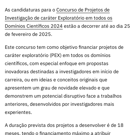
s
públicas
As candidaturas para o
Concurso de Projetos de
Manifesta
Investigação de caráter Exploratório em todos os
ções de
Domínios Científicos 2024
estão a decorrer até ao dia 25
Interesse
de fevereiro de 2025.
FCCN,
serviços
Este concurso tem como objetivo financiar projetos de
digitais da
caráter exploratório (PEX) em todos os domínios
FCT
científicos, com especial enfoque em propostas
Canais de
inovadoras destinadas a investigadores em início de
Denúncia
carreira, ou em ideias e conceitos originais que
s
apresentem um grau de novidade elevado e que
Apoios
demonstrem um potencial disruptivo face a trabalhos
PRR –
anteriores, desenvolvidos por investigadores mais
“Ciência +
experientes.
Digital” e
“Ciência +
A duração prevista dos projetos a desenvolver é de 18
Capacitaç
meses, tendo o financiamento máximo a atribuir