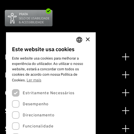
×
Este website usa cookies
PORTUGUESE
Financiamento
Este website usa cookies para melhorar a
experiência do utilizador. Ao utilizar o nosso
ENGLISH
Programas de Financiamento
website, estará a concordar com todos os
Media
cookies de acordo com nossa Política de
Internacional
Ler mais
Cookies.
Notícias
Prémios
Concursos
Estritamente Necessários
Notas de Imprensa
Desempenho
Concursos Abertos
Subscrever Newsletter
Serviços
Concursos Previstos
Direcionamento
Subscrever Direct Mail de Concursos
Serviços digitais: Tecnologia para o Conhecimento
Concursos Fechados
Agenda
Funcionalidade
Sobre
Arquivo, Documentação e Informação