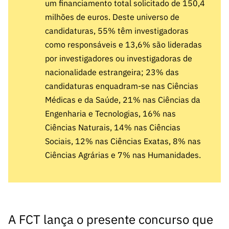
s
um financiamento total solicitado de 150,4
públicas
milhões de euros. Deste universo de
Manifesta
candidaturas, 55% têm investigadoras
ções de
como responsáveis e 13,6% são lideradas
Interesse
por investigadores ou investigadoras de
FCCN,
nacionalidade estrangeira; 23% das
serviços
candidaturas enquadram-se nas Ciências
digitais da
Médicas e da Saúde, 21% nas Ciências da
FCT
Engenharia e Tecnologias, 16% nas
Canais de
Ciências Naturais, 14% nas Ciências
Denúncia
Sociais, 12% nas Ciências Exatas, 8% nas
s
Ciências Agrárias e 7% nas Humanidades.
Apoios
PRR –
“Ciência +
Digital” e
“Ciência +
A FCT lança o presente concurso que
Capacitaç