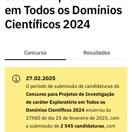
A FCT
Instituiçõ
Media e
es de I&D
LINKS
em Todos os Domínios
Newsletter
es I&D
Identidade
RÁPIDOS
Infraestru
e Informação
Transparência
de Marca
Infraestru
Científicos 2024
turas
Agenda
A FCT em
turas
Subscrever
Acesso a dados
Estudos e Planeamento
Outros
Números
Newsletter
Prémios
Publicações
Apoios
Acreditaç
estatísticos para fins
Subscrever
Estratégico
Outros
ão,
Direct Mail
Apoios
Concurso
Resultados
Certificaç
científicos – Protocolo
de
Documentos de Gestão
ão e
Concursos
Benefícios
INE/DGEEC/FCT
FCT
Apoios Comunitários
Fiscais
27.02.2025
90 Segundos
Balcão da Ciência
Recrutam
Contactos
O período de submissão de candidaturas do
de Ciência
ento,
Concurso para Projetos de Investigação
Subscrever
Aquisição
de caráter Exploratório em Todos os
Direct Mail
de
Domínios Científicos 2024
encerrou às
de
Serviços e
Concursos
17h00 do dia 25 de fevereiro de 2025, com
Parcerias
a submissão de
2 545 candidaturas
, com
Comunicado
Consultas