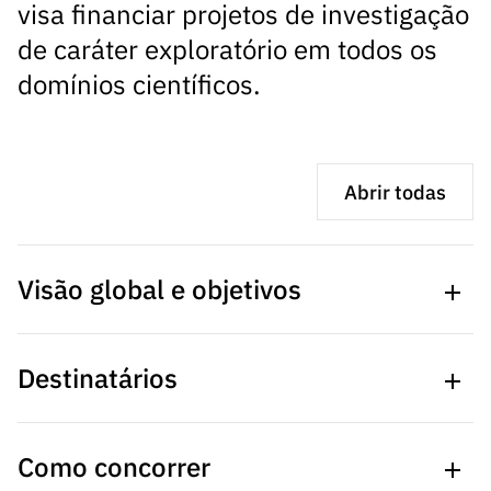
ão”
visa financiar projetos de investigação
de caráter exploratório em todos os
domínios científicos.
Abrir todas
Visão global e objetivos
Destinatários
A consolidação e o reforço do Sistema Nacional de
Ciência e Tecnologia constituem prioridades da política
de ciência e tecnologia portuguesa que visam aumentar
Como concorrer
a competitividade nacional e internacional da ciência e
Podem candidatar-se a financiamento equipas de