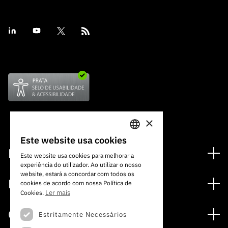
×
Este website usa cookies
PORTUGUESE
Financiamento
Este website usa cookies para melhorar a
experiência do utilizador. Ao utilizar o nosso
ENGLISH
Programas de Financiamento
website, estará a concordar com todos os
Media
cookies de acordo com nossa Política de
Internacional
Ler mais
Cookies.
Notícias
Prémios
Concursos
Estritamente Necessários
Notas de Imprensa