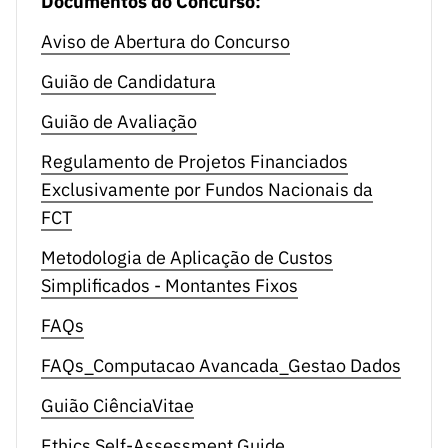
Documentos do Concurso:
O mérito do projeto é obtido através de:
Aviso de Abertura do Concurso
Guião de Candidatura
MP = 0,40 (0,50 A1 + 0,50 A2) + 0,35 (0,60 B1 + 0,40
B2) + 0,25 C
Guião de Avaliação
Regulamento de Projetos Financiados
Exclusivamente por Fundos Nacionais da
FCT
Metodologia de Aplicação de Custos
Simplificados - Montantes Fixos
FAQs
FAQs_Computacao Avancada_Gestao Dados
Guião CiênciaVitae
Ethics Self-Assessment Guide