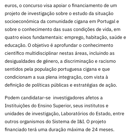
s
públicas
euros, o concurso visa apoiar o financiamento de um
projeto de investigação sobre o estudo da situação
Manifesta
ções de
socioeconómica da comunidade cigana em Portugal e
Interesse
sobre o conhecimento das suas condições de vida, em
quatro eixos fundamentais: emprego, habitação, saúde e
FCCN,
serviços
educação. O objetivo é aprofundar o conhecimento
digitais da
científico multidisciplinar nestas áreas, incluindo as
FCT
desigualdades de género, a discriminação e racismo
Canais de
sentidos pela população portuguesa cigana e que
Denúncia
condicionam a sua plena integração, com vista à
s
definição de políticas públicas e estratégias de ação.
Apoios
Podem candidatar-se investigadores afetos a
PRR –
Instituições do Ensino Superior, seus institutos e
“Ciência +
Digital” e
unidades de investigação, Laboratórios do Estado, entre
“Ciência +
outros organismos do Sistema de I&I. O projeto
Capacitaç
financiado terá uma duração máxima de 24 meses.