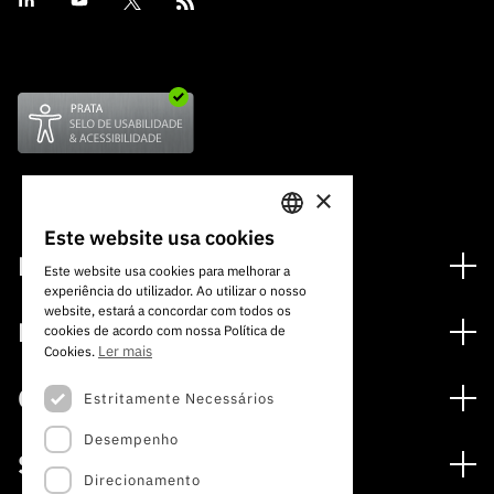
×
Este website usa cookies
PORTUGUESE
Financiamento
Este website usa cookies para melhorar a
experiência do utilizador. Ao utilizar o nosso
ENGLISH
Programas de Financiamento
website, estará a concordar com todos os
Media
cookies de acordo com nossa Política de
Internacional
Ler mais
Cookies.
Notícias
Prémios
Concursos
Estritamente Necessários
Notas de Imprensa
Desempenho
Concursos Abertos
Subscrever Newsletter
Serviços
Concursos Previstos
Direcionamento
Subscrever Direct Mail de Concursos