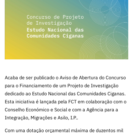
A FCT
Instituiçõ
Media e
es de I&D
LINKS
Newsletter
es I&D
Identidade
RÁPIDOS
Infraestru
e Informação
Transparência
de Marca
Infraestru
turas
Agenda
A FCT em
turas
Subscrever
Acesso a dados
Estudos e Planeamento
Outros
Números
Newsletter
Prémios
Publicações
Apoios
Acreditaç
estatísticos para fins
Subscrever
Estratégico
Outros
ão,
Direct Mail
Apoios
Certificaç
científicos – Protocolo
de
Documentos de Gestão
ão e
Concursos
Benefícios
INE/DGEEC/FCT
FCT
Apoios Comunitários
Fiscais
Acaba de ser publicado o Aviso de Abertura do Concurso
90 Segundos
Balcão da Ciência
Recrutam
Contactos
para o Financiamento de um Projeto de Investigação
de Ciência
ento,
dedicado ao Estudo Nacional das Comunidades Ciganas.
Subscrever
Aquisição
Esta iniciativa é lançada pela FCT em colaboração com o
Direct Mail
de
Conselho Económico e Social e com a Agência para a
de
Serviços e
Integração, Migrações e Asilo, I.P..
Concursos
Parcerias
Comunicado
Consultas
Com uma dotação orçamental máxima de duzentos mil