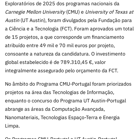
s
Exploratórios de 2025 dos programas nacionais da
públicas
Carnegie Mellon University
(CMU) e
University of Texas at
Manifesta
Austin
(UT Austin), foram divulgados pela Fundação para
ções de
a Ciência e a Tecnologia (FCT). Foram aprovados um total
Interesse
de 15 projetos, a que corresponde um financiamento
FCCN,
atribuído entre 49 mil e 70 mil euros por projeto,
serviços
consoante a natureza da candidatura. O investimento
digitais da
FCT
global estabelecido é de 789.310,45 €, valor
integralmente assegurado pelo orçamento da FCT.
Canais de
Denúncia
No âmbito do Programa CMU-Portugal foram priorizados
s
projetos na área das Tecnologias de Informação,
Apoios
enquanto o concurso do Programa UT Austin-Portugal
PRR –
abrange as áreas da Computação Avançada,
“Ciência +
Nanomateriais, Tecnologias Espaço-Terra e Energia
Digital” e
Limpa.
“Ciência +
Capacitaç
Os Programas CMU-Portugal e UT Austin-Portugal