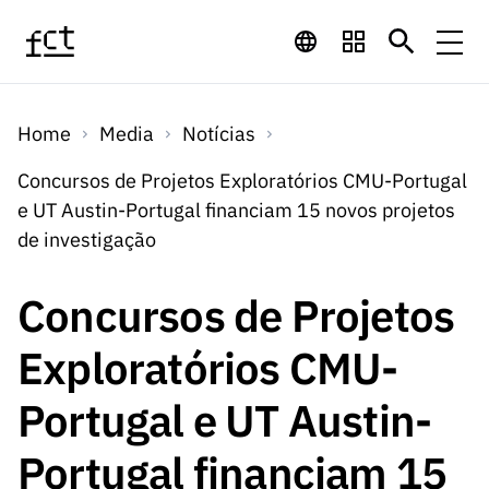
Saltar para o conteúdo principal
Financiamento
Home
Media
Notícias
Financiamento
Programas de
Concursos
Concursos de Projetos Exploratórios CMU-Portugal
LINKS
e UT Austin-Portugal financiam 15 novos projetos
RÁPIDOS
Financiamento
Concursos
de investigação
Concursos Abertos
Serviços
Bolsas
LINKS
Internacional
Computaç
RÁPIDOS
Concursos de Projetos
Concursos Previstos
Serviços
ão
Prémios
Serviços digitais:
Media
Bolsas
Exploratórios CMU-
Emprego
Concursos Fechados
Emprego
Científico
Tecnologia para o
Media
Científico
Portugal e UT Austin-
Calendário de
Notícias
Sobre
Projetos
LINKS
Projetos
Conhecimento
I&D
RÁPIDOS
Portugal financiam 15
I&D
Concursos FCT 2026
Notas de Imprensa
Sobre
Instituiçõ
Arquivo, Documentação