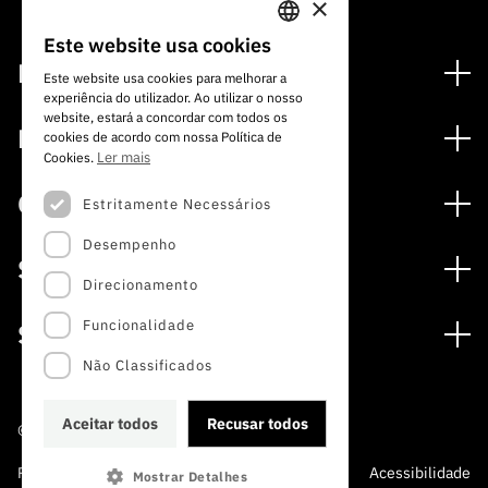
×
por áreas geográficas, entre outros.
Este website usa cookies
PORTUGUESE
Financiamento
Este website usa cookies para melhorar a
experiência do utilizador. Ao utilizar o nosso
ENGLISH
Programas de Financiamento
website, estará a concordar com todos os
Media
cookies de acordo com nossa Política de
Internacional
Ler mais
Cookies.
Notícias
Prémios
Concursos
Estritamente Necessários
Notas de Imprensa
Desempenho
Concursos Abertos
Subscrever Newsletter
Serviços
Concursos Previstos
Direcionamento
Subscrever Direct Mail de Concursos
Serviços digitais: Tecnologia para o Conhecimento
Concursos Fechados
Agenda
Funcionalidade
Sobre
Arquivo, Documentação e Informação
Calendarização FCT 2026
Publicações
Não Classificados
A FCT
Acesso a dados estatísticos para fins científicos –
Media e Identidade de Marca
Protocolo INE/DGEEC/FCT
Estudos e Planeamento Estratégico
Aceitar todos
Recusar todos
©2022 · Fundação para a Ciência e a Tecnologia
Balcão da Ciência
Documentos de Gestão
Política de Privacidade e
Política de
Perguntas
Acessibilidade
Mostrar Detalhes
A FCT em Números