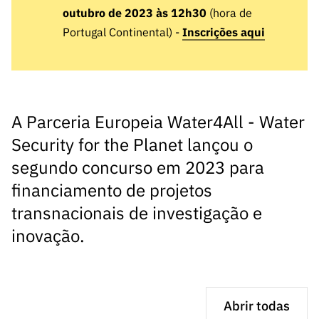
s
públicas
outubro de 2023 às 12h30
(hora de
Portugal Continental) -
Inscrições aqui
Manifesta
ções de
Interesse
FCCN,
serviços
A Parceria Europeia Water4All - Water
digitais da
Security for the Planet lançou o
FCT
segundo concurso em 2023 para
Canais de
Denúncia
financiamento de projetos
s
transnacionais de investigação e
Apoios
inovação.
PRR –
“Ciência +
Digital” e
“Ciência +
Abrir todas
Capacitaç