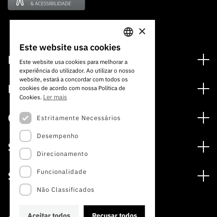
×
Este website usa cookies
PORTUGUESE
Financiamento
Este website usa cookies para melhorar a
experiência do utilizador. Ao utilizar o nosso
ENGLISH
Programas de Financiamento
website, estará a concordar com todos os
Media
cookies de acordo com nossa Política de
Internacional
Ler mais
Cookies.
Notícias
Prémios
Concursos
Estritamente Necessários
Notas de Imprensa
Desempenho
Concursos Abertos
Subscrever Newsletter
Serviços
Concursos Previstos
Direcionamento
Subscrever Direct Mail de Concursos
Serviços digitais: Tecnologia para o Conhecimento
Concursos Fechados
Agenda
Funcionalidade
Sobre
Arquivo, Documentação e Informação
Calendarização FCT 2026
Publicações
Não Classificados
A FCT
Acesso a dados estatísticos para fins científicos –
Media e Identidade de Marca
Protocolo INE/DGEEC/FCT
Estudos e Planeamento Estratégico
Aceitar todos
Recusar todos