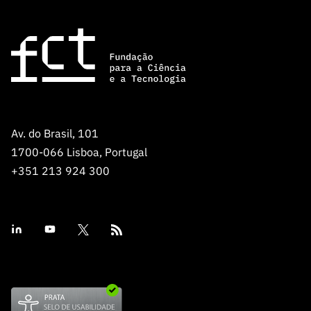
diretamente ou através da Instituição
O carimbo ou selo branco da Instituição
Proponente, não podem ultrapassar 50% do
Proponente portuguesa e, caso exista, da
custo total da participação da empresa.
Unidade de I&D, não será exigido em DC
assinada digitalmente, desde que assinada,
na aplicação Autenticação.gov, com atributos
profissionais que identifiquem as funções
desempenhadas pelo/a assinante.
Av. do Brasil, 101
1700-066 Lisboa, Portugal
As informações contidas nesta página constituem
+351 213 924 300
apenas um resumo da informação do concurso e não
dispensam a leitura atenta de todos os documentos do
concurso disponíveis nesta página e na página do
concurso
(ver “Links úteis”). De igual modo, as
informações contidas nesta página são apenas
referentes à participação da FCT neste concurso, salvo
se/quando expressamente indicado.