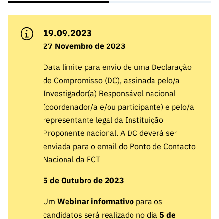
A FCT
Instituiçõ
Media e
es de I&D
LINKS
Newsletter
es I&D
Identidade
RÁPIDOS
Infraestru
e Informação
Transparência
de Marca
Infraestru
19.09.2023
turas
Agenda
A FCT em
turas
Subscrever
Acesso a dados
27 Novembro de 2023
Estudos e Planeamento
Outros
Números
Newsletter
Prémios
Publicações
Apoios
Acreditaç
Data limite para envio de uma Declaração
estatísticos para fins
Subscrever
Estratégico
Outros
ão,
de Compromisso (DC), assinada pelo/a
Direct Mail
Apoios
Certificaç
científicos – Protocolo
de
Investigador(a) Responsável nacional
Documentos de Gestão
ão e
Concursos
(coordenador/a e/ou participante) e pelo/a
Benefícios
INE/DGEEC/FCT
FCT
Apoios Comunitários
representante legal da Instituição
Fiscais
90 Segundos
Proponente nacional. A DC deverá ser
Balcão da Ciência
Recrutam
Contactos
de Ciência
enviada para o email do Ponto de Contacto
ento,
Subscrever
Nacional da FCT
Aquisição
Direct Mail
de
5 de Outubro de 2023
de
Serviços e
Concursos
Parcerias
Um
Webinar informativo
para os
Comunicado
Consultas
candidatos será realizado no dia
5 de