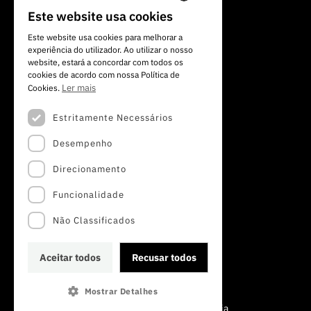
Av. do Brasil, 101
Este website usa cookies
PORTUGUESE
1700-066 Lisboa, Portugal
Este website usa cookies para melhorar a
+351 213 924 300
experiência do utilizador. Ao utilizar o nosso
ENGLISH
website, estará a concordar com todos os
cookies de acordo com nossa Política de
Ler mais
Cookies.
Estritamente Necessários
Desempenho
Direcionamento
Funcionalidade
Não Classificados
Aceitar todos
Recusar todos
Mostrar Detalhes
©2022 · Fundação para a Ciência e a Tecnologia