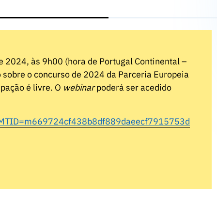
de 2024, às 9h00 (hora de Portugal Continental –
 sobre o concurso de 2024 da Parceria Europeia
pação é livre. O
webinar
poderá ser acedido
j.php?MTID=m669724cf438b8df889daeecf7915753d