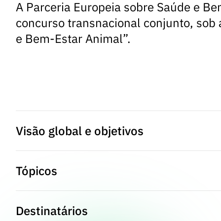
A Parceria Europeia sobre Saúde e Be
concurso transnacional conjunto, sob
e Bem-Estar Animal”.
Visão global e objetivos
Tópicos
A FCT é membro da Parceria Europeia sobre Saúde
proporcionar à sociedade garantias sobre o contro
apropriados, com utilização prudente dos antimicro
Destinatários
dos animais, contribuindo assim para a criação ani
Este concurso está aberto a propostas que abordem