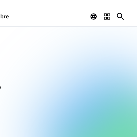
bre
r