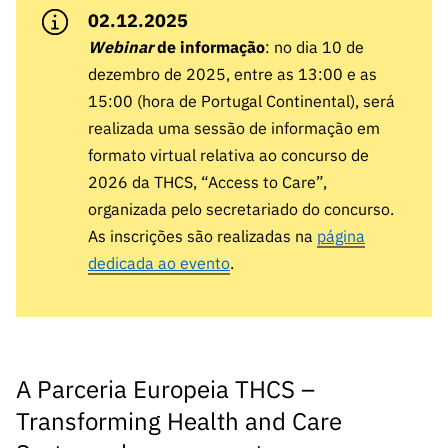
A FCT
Instituiçõ
Media e
es de I&D
LINKS
02.12.2025
Newsletter
es I&D
Identidade
RÁPIDOS
Infraestru
e Informação
Webinar
Transparência
de informação
: no dia 10 de
de Marca
Infraestru
turas
Agenda
dezembro de 2025, entre as 13:00 e as
A FCT em
turas
Subscrever
Acesso a dados
Estudos e Planeamento
Outros
15:00 (hora de Portugal Continental), será
Números
Newsletter
Prémios
Publicações
Apoios
realizada uma sessão de informação em
Acreditaç
estatísticos para fins
Subscrever
Estratégico
Outros
formato virtual relativa ao concurso de
ão,
Direct Mail
Apoios
2026 da THCS, “Access to Care”,
Certificaç
científicos – Protocolo
de
Documentos de Gestão
ão e
organizada pelo secretariado do concurso.
Concursos
Benefícios
As inscrições são realizadas na
página
INE/DGEEC/FCT
FCT
Apoios Comunitários
Fiscais
dedicada ao evento
.
90 Segundos
Balcão da Ciência
Recrutam
Contactos
de Ciência
ento,
Subscrever
Aquisição
Direct Mail
de
de
Serviços e
A Parceria Europeia THCS –
Concursos
Parcerias
Transforming Health and Care
Comunicado
Consultas