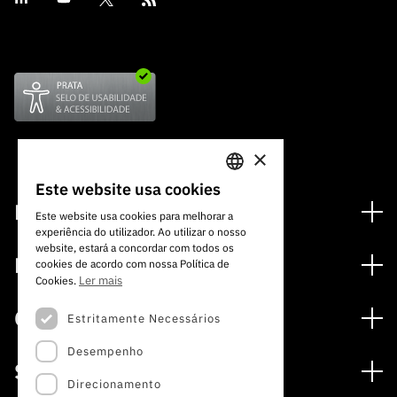
×
Este website usa cookies
PORTUGUESE
Financiamento
Este website usa cookies para melhorar a
experiência do utilizador. Ao utilizar o nosso
ENGLISH
Programas de Financiamento
website, estará a concordar com todos os
Media
cookies de acordo com nossa Política de
Internacional
Ler mais
Cookies.
Notícias
Prémios
Concursos
Estritamente Necessários
Notas de Imprensa
Desempenho
Concursos Abertos
Subscrever Newsletter
Serviços
Concursos Previstos
Direcionamento
Subscrever Direct Mail de Concursos