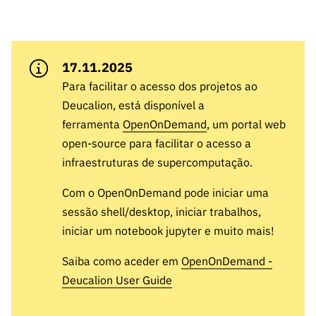
A FCT
Instituiçõ
Media e
es de I&D
LINKS
Newsletter
es I&D
Identidade
RÁPIDOS
Infraestru
e Informação
Transparência
de Marca
Infraestru
turas
Agenda
A FCT em
turas
Subscrever
Acesso a dados
17.11.2025
Estudos e Planeamento
Outros
Números
Newsletter
Prémios
Publicações
Para facilitar o acesso dos projetos ao
Apoios
Acreditaç
estatísticos para fins
Subscrever
Estratégico
Outros
Deucalion, está disponível a
ão,
Direct Mail
Apoios
ferramenta
OpenOnDemand
, um portal web
Certificaç
científicos – Protocolo
de
Documentos de Gestão
open-source para facilitar o acesso a
ão e
Concursos
infraestruturas de supercomputação.
Benefícios
INE/DGEEC/FCT
FCT
Apoios Comunitários
Fiscais
90 Segundos
Com o OpenOnDemand pode iniciar uma
Balcão da Ciência
Recrutam
Contactos
de Ciência
sessão shell/desktop, iniciar trabalhos,
ento,
Subscrever
iniciar um notebook jupyter e muito mais!
Aquisição
Direct Mail
de
Saiba como aceder em
OpenOnDemand -
de
Serviços e
Deucalion User Guide
Concursos
Parcerias
Comunicado
Consultas