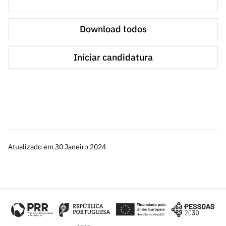
ão”
Entidades não empresariais do Sistema de
I&I, nomeadamente:​​​​
Download todos
Instituições do ensino superior, seus
institutos e unidades de I&D;
Iniciar candidatura
Laboratórios do Estado ou
internacionais com sede em
Portugal;
Instituições privadas sem fins
lucrativos que tenham como objeto
Atualizado em 30 Janeiro 2024
principal atividades de I&D;
Outras instituições públicas e
privadas, sem fins lucrativos, que
desenvolvam ou participem em
atividades de investigação