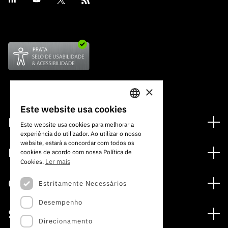
×
Este website usa cookies
PORTUGUESE
Financiamento
Este website usa cookies para melhorar a
experiência do utilizador. Ao utilizar o nosso
ENGLISH
Programas de Financiamento
website, estará a concordar com todos os
Media
cookies de acordo com nossa Política de
Internacional
Ler mais
Cookies.
Notícias
Prémios
Concursos
Estritamente Necessários
Notas de Imprensa
Desempenho
Concursos Abertos
Subscrever Newsletter
Serviços
Concursos Previstos
Direcionamento
Subscrever Direct Mail de Concursos