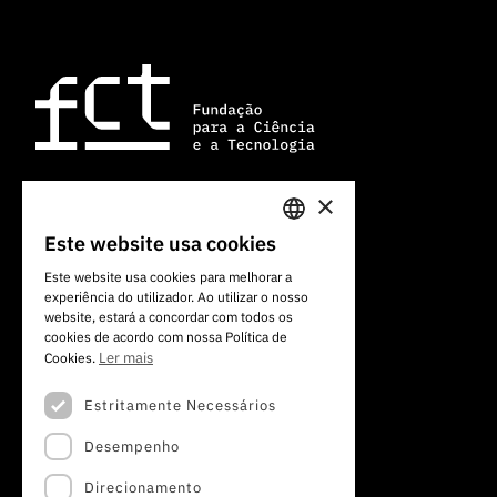
×
Av. do Brasil, 101
Este website usa cookies
PORTUGUESE
1700-066 Lisboa, Portugal
Este website usa cookies para melhorar a
+351 213 924 300
experiência do utilizador. Ao utilizar o nosso
ENGLISH
website, estará a concordar com todos os
cookies de acordo com nossa Política de
Ler mais
Cookies.
Estritamente Necessários
Desempenho
Direcionamento