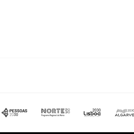
 anos, com currículo relevante na área científica a
ntífica limitada.
5 anos, com currículo relevante na área científica a
a científica nos últimos 3 anos.
 de 5 anos, detentores do título de habilitado ou
 elevado na área científica a que se candidatam,
vidência de liderança na área científica a que se
é às 17:00 (hora de Lisboa) de 26 de fevereiro de
oio Individual, contacte-nos através do e-