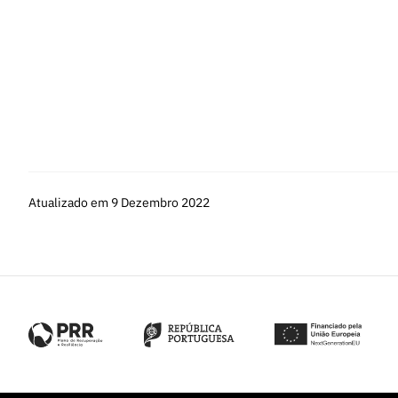
Investigador auxiliar:
doutorados há mais de 5
que se candidatam, mas com independência cie
Investigador principal:
doutorados há mais de 
que se candidatam, demonstrando independênci
Investigador coordenador:
doutorados há mais
agregado em Portugal, com currículo de mérito
demonstrando independência científica e com e
candidata.
Atualizado em 9 Dezembro 2022
O concurso está aberto de 29 de janeiro de 2021 at
2021.
Para informação adicional acerca do Concurso de Ap
mail
info.ec@fct.pt
.