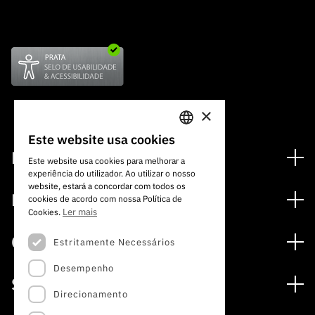
×
Este website usa cookies
PORTUGUESE
Financiamento
Este website usa cookies para melhorar a
experiência do utilizador. Ao utilizar o nosso
ENGLISH
Programas de Financiamento
website, estará a concordar com todos os
Media
cookies de acordo com nossa Política de
Internacional
Ler mais
Cookies.
Notícias
Prémios
Concursos
Estritamente Necessários
Notas de Imprensa
Desempenho
Concursos Abertos
Subscrever Newsletter
Serviços
Concursos Previstos
Direcionamento
Subscrever Direct Mail de Concursos
Serviços digitais: Tecnologia para o Conhecimento