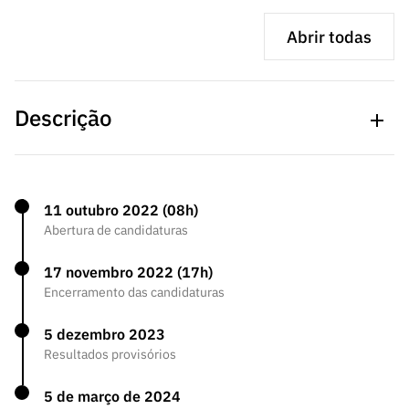
s
públicas
Abrir todas
Manifesta
ções de
Interesse
Descrição
FCCN,
serviços
digitais da
FCT
O Concurso destina-se a apoiar Projetos Exploratórios no
11 outubro 2022 (08h)
Canais de
âmbito do Programa UT Austin Portugal 2022 nas
Abertura de candidaturas
Denúncia
principais áreas científicas do Programa UT Austin
s
Portugal, nomeadamente:
17 novembro 2022 (17h)
Apoios
Encerramento das candidaturas
Computação Avançada;
PRR –
“Ciência +
5 dezembro 2023
Física Médica para Terapias Emergentes
Digital” e
Resultados provisórios
contra o Cancro;
“Ciência +
Capacitaç
5 de março de 2024
Nanomateriais para Novos Mercados;