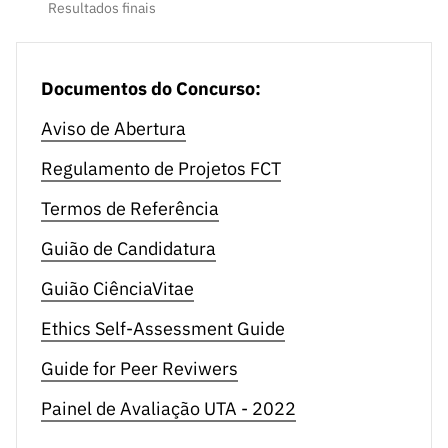
ão”
Resultados finais
Interações Espaço-Terra.
Documentos do Concurso:
São aceites Projetos de Investigação de Caráter
Exploratório, na modalidade de projetos individuais ou
Aviso de Abertura
em “co-promoção”, com uma duração máxima de 12
Regulamento de Projetos FCT
meses e limite máximo de financiamento de €
50.000,00.
Termos de Referência
A dotação orçamental do concurso afeta a projeto é de €
Guião de Candidatura
400.000,00.
Guião CiênciaVitae
Os projetos aprovados serão financiados por fundos
Ethics Self-Assessment Guide
nacionais através do orçamento da FCT.
Guide for Peer Reviwers
Podem candidatar-se a financiamento equipas de
Painel de Avaliação UTA - 2022
investigação das seguintes entidades portuguesas: