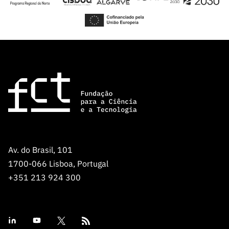
leitura dos documentos do concurso, podem ser
solicitadas através do endereço de e-mail:
concursoprojetos@fct.pt
. Para questões de natureza
científica deve contactar o Programa UT Austin Portugal
através do seguinte endereço eletrónico:
research@utaustinportugal.org
.
Av. do Brasil, 101
1700-066 Lisboa, Portugal
+351 213 924 300