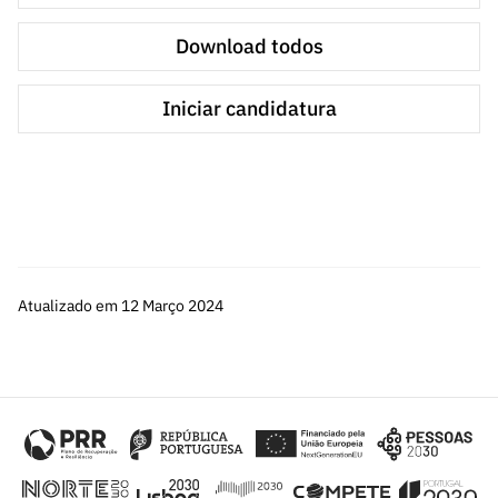
Instituições do ensino superior, seus institutos
e unidades de I&D;
Download todos
Laboratórios do Estado ou internacionais com
Iniciar candidatura
sede em Portugal;
Instituições privadas sem fins lucrativos que
tenham como objeto principal atividades de
I&D;
Outras instituições públicas e privadas, sem
fins lucrativos, que desenvolvam ou
Atualizado em 12 Março 2024
participem em atividades de investigação
científica.
Para mais informações consulte a
página do concurso
.
Dúvidas sobre o concurso ou sobre o preenchimento do
formulário de candidatura, que sejam requeridas após