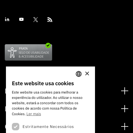
×
Este website usa cookies
PORTUGUESE
Financiamento
Este website usa cookies para melhorar a
experiência do utilizador. Ao utilizar o nosso
ENGLISH
Programas de Financiamento
website, estará a concordar com todos os
Media
cookies de acordo com nossa Política de
Internacional
Ler mais
Cookies.
Notícias
Prémios
Concursos
Estritamente Necessários
Notas de Imprensa