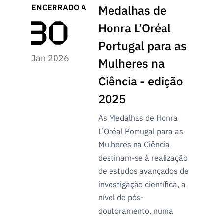
s
públicas
ENCERRADO A
Medalhas de
Manifesta
Honra L’Oréal
ções de
Portugal para as
Interesse
Jan 2026
Mulheres na
FCCN,
serviços
Ciência - edição
digitais da
2025
FCT
Canais de
As Medalhas de Honra
Denúncia
L’Oréal Portugal para as
s
Mulheres na Ciência
Apoios
destinam-se à realização
PRR –
de estudos avançados de
“Ciência +
investigação científica, a
Digital” e
nível de pós-
“Ciência +
doutoramento, numa
Capacitaç