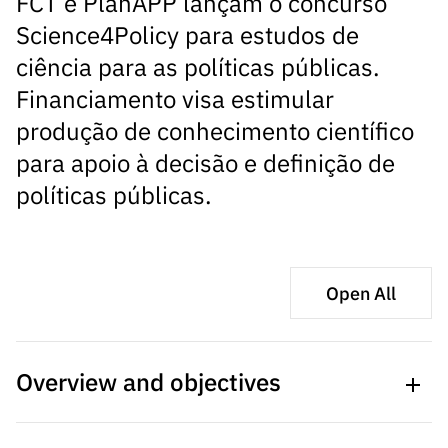
FCT e PlanAPP lançam o concurso
s
públicas
Science4Policy para estudos de
Manifesta
ciência para as políticas públicas.
ções de
Financiamento visa estimular
Interesse
produção de conhecimento científico
FCCN,
serviços
para apoio à decisão e definição de
digitais da
políticas públicas.
FCT
Canais de
Denúncia
s
Open All
Apoios
PRR –
“Ciência +
Overview and objectives
Digital” e
“Ciência +
Capacitaç