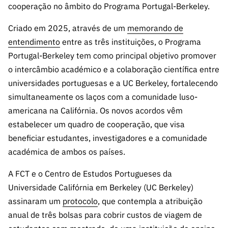
s
cooperação no âmbito do Programa Portugal-Berkeley.
públicas
Manifesta
Criado em 2025, através de um
memorando de
ções de
entendimento
entre as três instituições, o Programa
Interesse
Portugal-Berkeley tem como principal objetivo promover
FCCN,
o intercâmbio académico e a colaboração científica entre
serviços
universidades portuguesas e a UC Berkeley, fortalecendo
digitais da
simultaneamente os laços com a comunidade luso-
FCT
americana na Califórnia. Os novos acordos vêm
Canais de
estabelecer um quadro de cooperação, que visa
Denúncia
beneficiar estudantes, investigadores e a comunidade
s
académica de ambos os países.
Apoios
PRR –
A FCT e o Centro de Estudos Portugueses da
“Ciência +
Universidade Califórnia em Berkeley (UC Berkeley)
Digital” e
assinaram um
protocolo
, que contempla a atribuição
“Ciência +
anual de três bolsas para cobrir custos de viagem de
Capacitaç