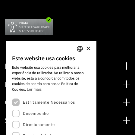
×
Este website usa cookies
PORTUGUESE
Financiamento
Este website usa cookies para melhorar a
experiência do utilizador. Ao utilizar o nosso
ENGLISH
Programas de Financiamento
website, estará a concordar com todos os
Media
cookies de acordo com nossa Política de
Internacional
Ler mais
Cookies.
Notícias
Prémios
Concursos
Estritamente Necessários
Notas de Imprensa
Desempenho
Concursos Abertos
Subscrever Newsletter
Serviços
Concursos Previstos
Direcionamento
Subscrever Direct Mail de Concursos
Serviços digitais: Tecnologia para o Conhecimento
Concursos Fechados