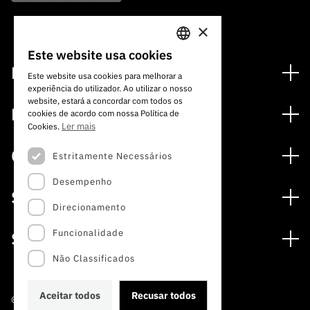
×
Este website usa cookies
PORTUGUESE
Financiamento
Este website usa cookies para melhorar a
experiência do utilizador. Ao utilizar o nosso
ENGLISH
Programas de Financiamento
website, estará a concordar com todos os
Media
cookies de acordo com nossa Política de
Internacional
Ler mais
Cookies.
Notícias
Prémios
Concursos
Estritamente Necessários
Notas de Imprensa
Desempenho
Concursos Abertos
Subscrever Newsletter
Serviços
Concursos Previstos
Direcionamento
Subscrever Direct Mail de Concursos
Serviços digitais: Tecnologia para o Conhecimento
Concursos Fechados
Agenda
Funcionalidade
Sobre
Arquivo, Documentação e Informação
Calendarização FCT 2026
Publicações
Não Classificados
A FCT
Acesso a dados estatísticos para fins científicos –
Media e Identidade de Marca
Protocolo INE/DGEEC/FCT
Estudos e Planeamento Estratégico
Aceitar todos
Recusar todos
©2022 · Fundação para a Ciência e a Tecnologia
Balcão da Ciência