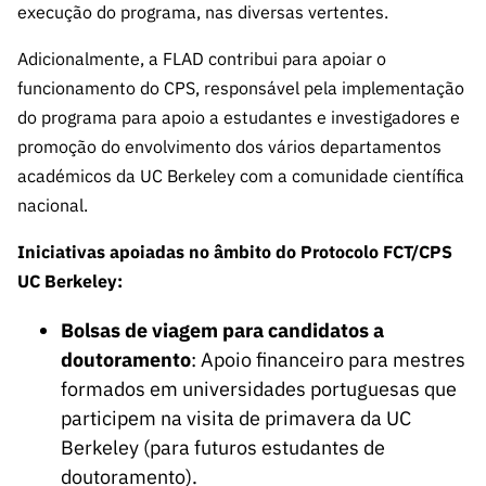
s
execução do programa, nas diversas vertentes.
públicas
Manifesta
Adicionalmente, a FLAD contribui para apoiar o
ções de
funcionamento do CPS, responsável pela implementação
Interesse
do programa para apoio a estudantes e investigadores e
FCCN,
promoção do envolvimento dos vários departamentos
serviços
académicos da UC Berkeley com a comunidade científica
digitais da
nacional.
FCT
Canais de
Iniciativas apoiadas no âmbito do Protocolo FCT/CPS
Denúncia
UC Berkeley:
s
Bolsas de viagem para candidatos a
Apoios
doutoramento
: Apoio financeiro para mestres
PRR –
formados em universidades portuguesas que
“Ciência +
Digital” e
participem na visita de primavera da UC
“Ciência +
Berkeley (para futuros estudantes de
Capacitaç
doutoramento).