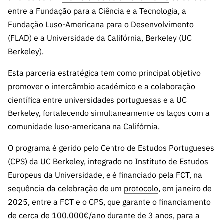
A FCT
Instituiçõ
Media e
es de I&D
LINKS
entre a Fundação para a Ciência e a Tecnologia, a
Newsletter
es I&D
Identidade
RÁPIDOS
Infraestru
e Informação
Transparência
Fundação Luso-Americana para o Desenvolvimento
de Marca
Infraestru
turas
Agenda
(FLAD) e a Universidade da Califórnia, Berkeley (UC
A FCT em
turas
Subscrever
Acesso a dados
Estudos e Planeamento
Outros
Números
Berkeley).
Newsletter
Prémios
Publicações
Apoios
Acreditaç
estatísticos para fins
Subscrever
Estratégico
Esta parceria estratégica tem como principal objetivo
Outros
ão,
Direct Mail
Apoios
promover o intercâmbio académico e a colaboração
Certificaç
científicos – Protocolo
de
Documentos de Gestão
científica entre universidades portuguesas e a UC
ão e
Concursos
Berkeley, fortalecendo simultaneamente os laços com a
Benefícios
INE/DGEEC/FCT
FCT
Apoios Comunitários
comunidade luso-americana na Califórnia.
Fiscais
90 Segundos
Balcão da Ciência
Recrutam
Contactos
de Ciência
O programa é gerido pelo Centro de Estudos Portugueses
ento,
(CPS) da UC Berkeley, integrado no Instituto de Estudos
Subscrever
Aquisição
Direct Mail
Europeus da Universidade, e é financiado pela FCT, na
de
de
sequência da celebração de um
protocolo
, em janeiro de
Serviços e
Concursos
2025, entre a FCT e o CPS, que garante o financiamento
Parcerias
Comunicado
de cerca de 100.000€/ano durante de 3 anos, para a
Consultas