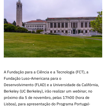
A FCT
Instituiçõ
Media e
es de I&D
LINKS
Newsletter
es I&D
Identidade
RÁPIDOS
Infraestru
e Informação
Transparência
de Marca
Infraestru
turas
Agenda
A FCT em
turas
Subscrever
Acesso a dados
Estudos e Planeamento
Outros
Números
Newsletter
Prémios
Publicações
Apoios
Acreditaç
estatísticos para fins
Subscrever
Estratégico
Outros
ão,
Direct Mail
Apoios
Certificaç
científicos – Protocolo
de
Documentos de Gestão
ão e
Concursos
Benefícios
INE/DGEEC/FCT
FCT
Apoios Comunitários
Fiscais
90 Segundos
Balcão da Ciência
Recrutam
Contactos
de Ciência
A Fundação para a Ciência e a Tecnologia (FCT), a
ento,
Subscrever
Fundação Luso-Americana para o
Aquisição
Direct Mail
de
Desenvolvimento (FLAD) e a Universidade da Califórnia,
de
Serviços e
Berkeley (UC Berkeley), irão realizar um
webinar
, no
Concursos
Parcerias
próximo dia 5 de novembro, pelas 17h00 (hora de
Comunicado
Consultas
Lisboa), para apresentação do
Programa Portugal-