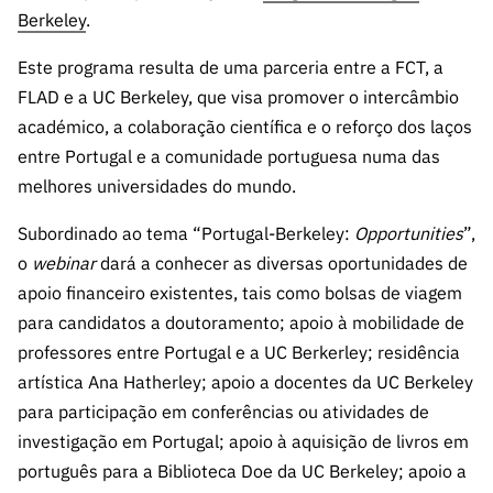
s
públicas
Berkeley
.
Manifesta
Este programa resulta de uma parceria entre a FCT, a
ções de
FLAD e a UC Berkeley, que visa promover o intercâmbio
Interesse
académico, a colaboração científica e o reforço dos laços
FCCN,
entre Portugal e a comunidade portuguesa numa das
serviços
melhores universidades do mundo.
digitais da
FCT
Subordinado ao tema “Portugal-Berkeley:
Opportunities
”,
Canais de
o
webinar
dará a conhecer as diversas oportunidades de
Denúncia
apoio financeiro existentes, tais como bolsas de viagem
s
para candidatos a doutoramento; apoio à mobilidade de
Apoios
professores entre Portugal e a UC Berkerley; residência
PRR –
artística Ana Hatherley; apoio a docentes da UC Berkeley
“Ciência +
para participação em conferências ou atividades de
Digital” e
investigação em Portugal; apoio à aquisição de livros em
“Ciência +
português para a Biblioteca Doe da UC Berkeley; apoio a
Capacitaç