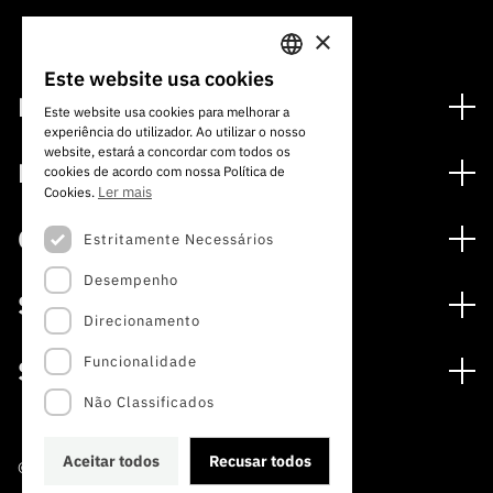
×
Este website usa cookies
PORTUGUESE
Financiamento
Este website usa cookies para melhorar a
experiência do utilizador. Ao utilizar o nosso
ENGLISH
Programas de Financiamento
website, estará a concordar com todos os
Media
cookies de acordo com nossa Política de
Internacional
Ler mais
Cookies.
Notícias
Prémios
Concursos
Estritamente Necessários
Notas de Imprensa
Desempenho
Concursos Abertos
Subscrever Newsletter
Serviços
Concursos Previstos
Direcionamento
Subscrever Direct Mail de Concursos
Serviços digitais: Tecnologia para o Conhecimento
Concursos Fechados
Agenda
Funcionalidade
Sobre
Arquivo, Documentação e Informação
Calendarização FCT 2026
Publicações
Não Classificados
A FCT
Acesso a dados estatísticos para fins científicos –
Media e Identidade de Marca
Protocolo INE/DGEEC/FCT
Estudos e Planeamento Estratégico
Aceitar todos
Recusar todos
©2022 · Fundação para a Ciência e a Tecnologia
Balcão da Ciência
Documentos de Gestão